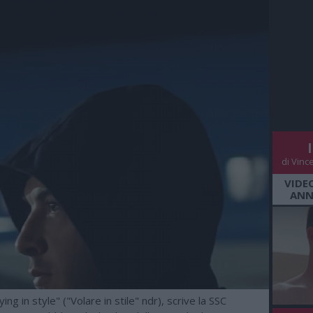
di Vinc
VIDE
ANN
ng in style" ("Volare in stile" ndr), scrive la SSC