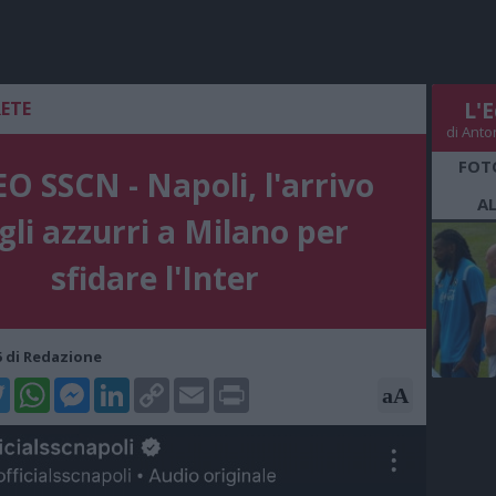
RETE
L'E
di Anto
FOT
O SSCN - Napoli, l'arrivo
A
gli azzurri a Milano per
sfidare l'Inter
45 di Redazione
k
tter
WhatsApp
Messenger
LinkedIn
Copy
Email
Print
aA
Link