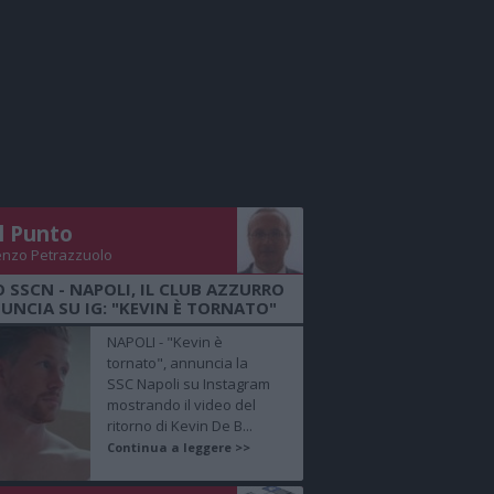
Il Punto
enzo Petrazzuolo
O SSCN - NAPOLI, IL CLUB AZZURRO
UNCIA SU IG: "KEVIN È TORNATO"
NAPOLI - "Kevin è
tornato", annuncia la
SSC Napoli su Instagram
mostrando il video del
ritorno di Kevin De B...
Continua a leggere >>