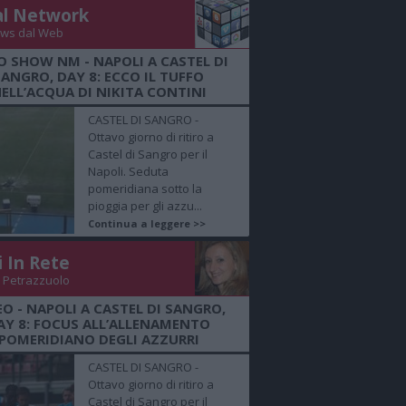
al Network
ws dal Web
O SHOW NM - NAPOLI A CASTEL DI
SANGRO, DAY 8: ECCO IL TUFFO
ELL’ACQUA DI NIKITA CONTINI
CASTEL DI SANGRO -
Ottavo giorno di ritiro a
Castel di Sangro per il
Napoli. Seduta
pomeridiana sotto la
pioggia per gli azzu...
Continua a leggere >>
i In Rete
 Petrazzuolo
EO - NAPOLI A CASTEL DI SANGRO,
AY 8: FOCUS ALL’ALLENAMENTO
POMERIDIANO DEGLI AZZURRI
CASTEL DI SANGRO -
Ottavo giorno di ritiro a
Castel di Sangro per il