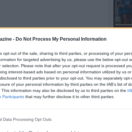
L'An
azine -
Do Not Process My Personal Information
del Nu
VIDEO
GLI
to opt-out of the sale, sharing to third parties, or processing of your per
formation for targeted advertising by us, please use the below opt-out s
ost condiviso da SSC Napoli (@officialsscnapoli)
r selection. Please note that after your opt-out request is processed y
eing interest-based ads based on personal information utilized by us or
disclosed to third parties prior to your opt-out. You may separately opt-
losure of your personal information by third parties on the IAB’s list of
E TUTTI IN RETE
. This information may also be disclosed by us to third parties on the
IA
Participants
that may further disclose it to other third parties.
11.01 11:45 - VIDEO SSCN - Napoli,
l'arrivo degli azzurri a Milano per
sfidare l'Inter
l Data Processing Opt Outs
21.04 10:11 - FOTO NM - Lobotka a