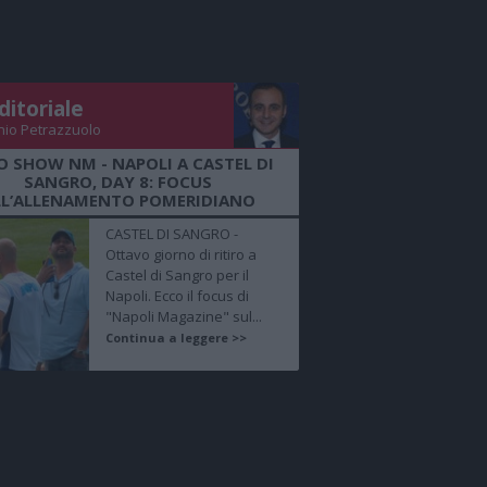
ditoriale
nio Petrazzuolo
O SHOW NM - NAPOLI A CASTEL DI
SANGRO, DAY 8: FOCUS
LL’ALLENAMENTO POMERIDIANO
CASTEL DI SANGRO -
Ottavo giorno di ritiro a
Castel di Sangro per il
Napoli. Ecco il focus di
"Napoli Magazine" sul...
Continua a leggere >>