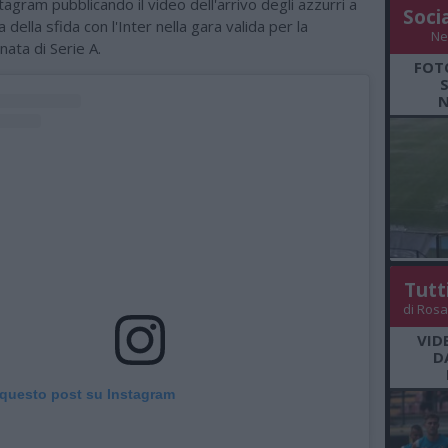
tagram pubblicando il video dell'arrivo degli azzurri a
Soci
a della sfida con l'Inter nella gara valida per la
Ne
ata di Serie A.
FOT
N
Tutt
di Rosa
VID
D
 questo post su Instagram