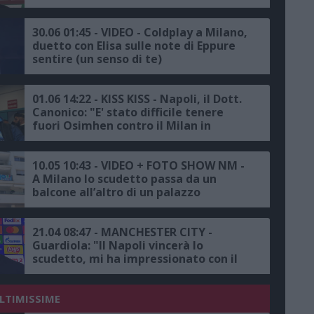
30.06 01:45 - VIDEO - Coldplay a Milano,
duetto con Elisa sulle note di Eppure
sentire (un senso di te)
01.06 14:22 - KISS KISS - Napoli, il Dott.
Canonico: "E' stato difficile tenere
fuori Osimhen contro il Milan in
Champions League, Lozano sarà
pronto per i ritiri estivi, sulle bende di
Kim ed Anguissa..."
10.05 10:43 - VIDEO + FOTO SHOW NM -
A Milano lo scudetto passa da un
balcone all’altro di un palazzo
21.04 08:47 - MANCHESTER CITY -
Guardiola: "Il Napoli vincerà lo
scudetto, mi ha impressionato con il
Milan, c'era un rigore che poteva
essere dato"
ULTIMISSIME