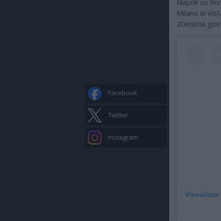
Napoli su Ins
Milano in vist
20esima giorn
Facebook
Twitter
Instagram
Visualizza