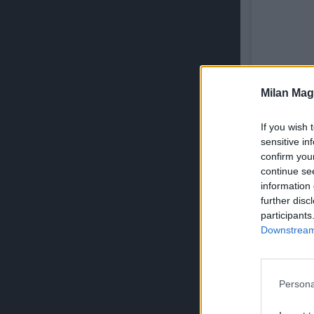
Milan Mag
If you wish 
sensitive in
Un p
confirm you
continue se
information 
further disc
ULTIMISSIM
participants
Downstream 
Persona