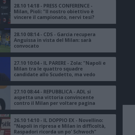
28.10 14:18 - PRESS CONFERENCE -
Milan, Pioli: "Il nostro obiettivo è
vincere il campionato, nervi tesi?
Tutto chiarito, Garcia ottimo
allenatore ed il Napoli è una grande
squadra, Kvaratskhelia va tenuto
28.10 08:14 - CDS - Garcia recupera
d'occhio, io presuntuoso? Non credo di
Anguissa in vista del Milan: sarà
esserlo"
convocato
27.10 10:04 - IL PARERE - Zola: "Napoli e
Milan tra le quattro squadre
candidate allo Scudetto, ma vedo
l'Inter favorita, Kvara può cambiare la
partita"
27.10 08:44 - REPUBBLICA - ADL si
aspetta una vittoria convincente
contro il Milan per voltare pagina
26.10 14:10 - IL DOPPIO EX - Novellino:
"Napoli in ripresa e Milan in difficoltà,
Raspadori ricorda un po' Schwoch"