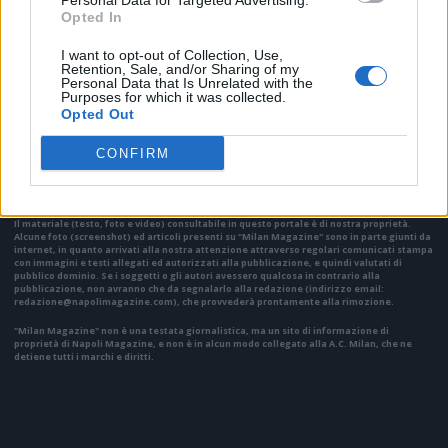
Personal Data for Targeted Advertising.
Opted In
I want to opt-out of Collection, Use,
Retention, Sale, and/or Sharing of my
Personal Data that Is Unrelated with the
Purposes for which it was collected.
Opted Out
VAI ALLA VERSIONE CLASSICA
CONFIRM
Il materiale (testo, foto e video) consultabile in questo portale è di nostra proprietà.
Alcune foto (screenshot) ed articoli presenti su "Milan Magazine" sono in parte giunti da
internet, in quanto arrivati alla nostra attenzione attraverso regolari comunicati stampa
con immagini e testi allegati ed autorizzati alla pubblicazione, e quindi valutati di
pubblico dominio. Se i soggetti o gli autori avessero qualcosa in contrario alla
pubblicazione, non avranno che da segnalarlo alla redazione (indirizzo email:
redazione@napolimagazine.com
), che provvederà prontamente alla rimozione.
"Milan Magazine" non è una testata giornalistica, ma un sito di informazione di
proprietà di Napoli Magazine, e non è in alcun modo collegato alla A.C. Milan, che ne
detiene tutti i marchi e diritti.