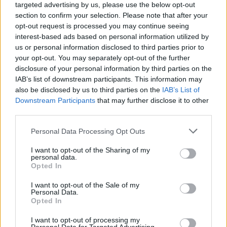
targeted advertising by us, please use the below opt-out
difficilmente Slot accetterebbe l'ingombrante influenza
section to confirm your selection. Please note that after your
dell'attuale c.t. dell'Austria. Se invece l'avventura di Rangnick
opt-out request is processed you may continue seeing
con la nazionale austriaca dovesse continuare allora ecco che il
interest-based ads based on personal information utilized by
nome di Slot potrebbe diventare un'ipotesi concreta per la
us or personal information disclosed to third parties prior to
panchina del Milan. Milan che è sempre alla ricerca anche di un
your opt-out. You may separately opt-out of the further
nuovo direttore sportivo dopo l'addio di Igli Tare e se non
disclosure of your personal information by third parties on the
sarà Rangnick potrebbe essere Ramon Planes, ex ds di
IAB’s list of downstream participants. This information may
Barcellona, Tottenham e Betis Siviglia che è in uscita dall'Al-
also be disclosed by us to third parties on the
IAB’s List of
Ittihad. Lunedì potrebbe essere un giorno chiave per il futuro
Downstream Participants
that may further disclose it to other
dei rossoneri.
third parties.
Personal Data Processing Opt Outs
I want to opt-out of the Sharing of my
personal data.
Opted In
I want to opt-out of the Sale of my
Personal Data.
Opted In
I want to opt-out of processing my