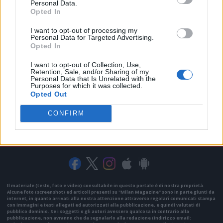
Personal Data.
Opted In
I want to opt-out of processing my
Personal Data for Targeted Advertising.
Opted In
I want to opt-out of Collection, Use,
Retention, Sale, and/or Sharing of my
Personal Data that Is Unrelated with the
Purposes for which it was collected.
Opted Out
CONFIRM
VAI ALLA VERSIONE CLASSICA
Il materiale (testo, foto e video) consultabile in questo portale è di nostra proprietà.
Alcune foto (screenshot) ed articoli presenti su "Milan Magazine" sono in parte giunti da
internet, in quanto arrivati alla nostra attenzione attraverso regolari comunicati stampa
con immagini e testi allegati ed autorizzati alla pubblicazione, e quindi valutati di
pubblico dominio. Se i soggetti o gli autori avessero qualcosa in contrario alla
pubblicazione, non avranno che da segnalarlo alla redazione (indirizzo email: