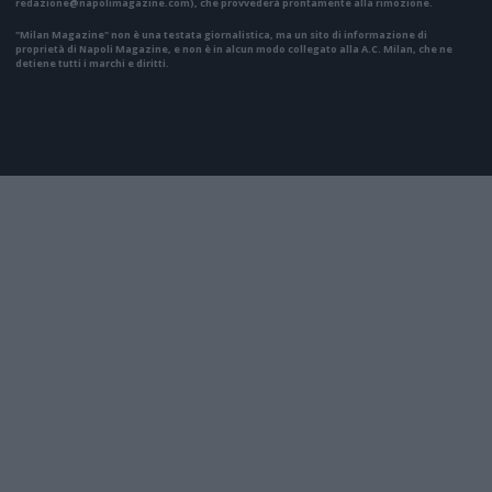
redazione@napolimagazine.com
), che provvederà prontamente alla rimozione.
"Milan Magazine" non è una testata giornalistica, ma un sito di informazione di
proprietà di Napoli Magazine, e non è in alcun modo collegato alla A.C. Milan, che ne
detiene tutti i marchi e diritti.