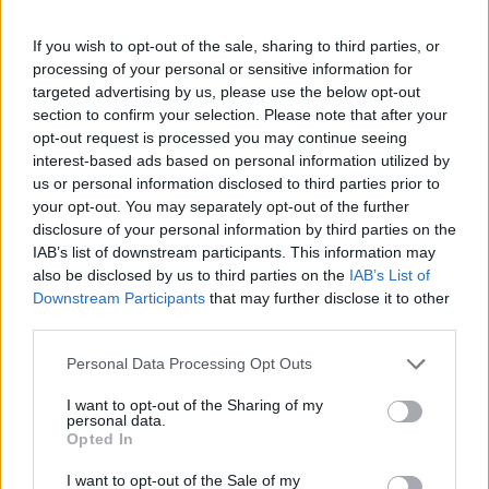
l'opportunità, passai in Primavera con Maldini".
L'esperienza con l'ex capitano rossonero è stata incredibile
If you wish to opt-out of the sale, sharing to third parties, or
per Abate: "Paolo mi aiutò tantissimo, non dandomi l'assillo del
processing of your personal or sensitive information for
targeted advertising by us, please use the below opt-out
risultato, ma la fiducia e la tranquillità nello scegliere i ragazzi,
section to confirm your selection. Please note that after your
portarli su sotto età e farli crescere, anche se subivano
opt-out request is processed you may continue seeing
qualcosa dal punto di vista fisico. L'obiettivo era far bruciare
interest-based ads based on personal information utilized by
loro qualche tappa per portarli in prima squadra e questo
us or personal information disclosed to third parties prior to
credo che non abbia prezzo".
your opt-out. You may separately opt-out of the further
disclosure of your personal information by third parties on the
Alla luce della situazione attuale del Milan, le parole di Abate
IAB’s list of downstream participants. This information may
sanno ancora più di rammarico per i rossoneri per come sono
also be disclosed by us to third parties on the
IAB’s List of
andate le cose con Maldini: "Paolo è un dirigente di alto livello
Downstream Participants
that may further disclose it to other
e una persona di altissimo livello, ha visione, è una fortuna
third parties.
averlo incontrato. Mi ha dato la tranquillità di andare diritto per
la mia strada e far crescere i giocatori perché l'obiettivo reale
Personal Data Processing Opt Outs
della società era creare valore, quello è il vero messaggio del
settore giovanile, era la loro vittoria e non la mia".
I want to opt-out of the Sharing of my
personal data.
Opted In
I want to opt-out of the Sale of my