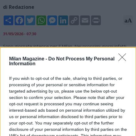
di Redazione
Share
Facebook
Twitter
WhatsApp
Messenger
LinkedIn
Copy
Email
Print
aA
Link
31/05/2026 - 07:30
Sono giornate intense per il Milan. Nei prossimi giorni infatti
potrebbe esserci una accelerata per definire il nome del
Milan Magazine -
Do Not Process My Personal
nuovo allenatore e almeno del nuovo direttore tecnico. Ora il
Information
nome più accreditato per il club rossonero è quello di Oliver
Glasner fresco vincitore della Conference League con il Crystal
If you wish to opt-out of the sale, sharing to third parties, or
Palace e pronto a sedersi su una nuova panchina. Ci sarebbe
processing of your personal or sensitive information for
infatti in programma un incontro con il tecnico all'inizio della
targeted advertising by us, please use the below opt-out
prossima settimana. Contestualmente Gerry Cardinale e
section to confirm your selection. Please note that after your
Zlatan Ibrahimovic vedranno anche Ralf Rangnick per definire
opt-out request is processed you may continue seeing
le condizioni del suo arrivo come direttore tecnico rossonero.
interest-based ads based on personal information utilized by
us or personal information disclosed to third parties prior to
your opt-out. You may separately opt-out of the further
disclosure of your personal information by third parties on the
IAB’s list of downstream participants. This information may