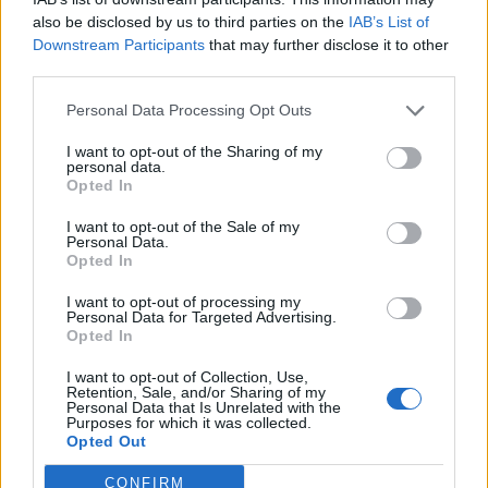
also be disclosed by us to third parties on the
IAB’s List of
Downstream Participants
that may further disclose it to other
third parties.
Personal Data Processing Opt Outs
I want to opt-out of the Sharing of my
personal data.
Opted In
I want to opt-out of the Sale of my
Personal Data.
Opted In
VAI ALLA VERSIONE CLASSICA
I want to opt-out of processing my
Personal Data for Targeted Advertising.
Opted In
I want to opt-out of Collection, Use,
Il materiale (testo, foto e video) consultabile in questo portale è di nostra proprietà.
Retention, Sale, and/or Sharing of my
Alcune foto (screenshot) ed articoli presenti su "Milan Magazine" sono in parte giunti da
Personal Data that Is Unrelated with the
internet, in quanto arrivati alla nostra attenzione attraverso regolari comunicati stampa
Purposes for which it was collected.
con immagini e testi allegati ed autorizzati alla pubblicazione, e quindi valutati di
Opted Out
pubblico dominio. Se i soggetti o gli autori avessero qualcosa in contrario alla
pubblicazione, non avranno che da segnalarlo alla redazione (indirizzo email:
redazione@napolimagazine.com
), che provvederà prontamente alla rimozione.
CONFIRM