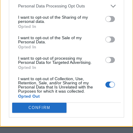
Personal Data Processing Opt Outs
I want to opt-out of the Sharing of my
personal data.
Opted In
VAI ALLA VERSIONE CLASSICA
I want to opt-out of the Sale of my
Personal Data.
Opted In
I want to opt-out of processing my
Il materiale (testo, foto e video) consultabile in questo portale è di nostra proprietà.
Alcune foto (screenshot) ed articoli presenti su "Milan Magazine" sono in parte giunti da
Personal Data for Targeted Advertising.
internet, in quanto arrivati alla nostra attenzione attraverso regolari comunicati stampa
Opted In
con immagini e testi allegati ed autorizzati alla pubblicazione, e quindi valutati di
pubblico dominio. Se i soggetti o gli autori avessero qualcosa in contrario alla
pubblicazione, non avranno che da segnalarlo alla redazione (indirizzo email:
I want to opt-out of Collection, Use,
redazione@napolimagazine.com
), che provvederà prontamente alla rimozione.
Retention, Sale, and/or Sharing of my
Personal Data that Is Unrelated with the
"Milan Magazine" non è una testata giornalistica, ma un sito di informazione di
Purposes for which it was collected.
proprietà di Napoli Magazine, e non è in alcun modo collegato alla A.C. Milan, che ne
Opted Out
detiene tutti i marchi e diritti.
CONFIRM