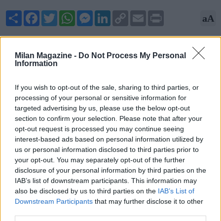
Share
Facebook
Twitter
WhatsApp
Messenger
LinkedIn
Copy
Email
Print
aA
Link
04/07/2026 - 07:45
Milan Magazine -
Do Not Process My Personal
C'è anche il Benfica sulle tracce del difensore del Lecce Tiago
Information
Gabriel, classe 2004, arrivato in Italia un anno fa e mezzo fa
dall'Estrela Amadora. Il giocatore piace molto al Milan.
If you wish to opt-out of the sale, sharing to third parties, or
processing of your personal or sensitive information for
Fonte: Sport Mediaset
targeted advertising by us, please use the below opt-out
section to confirm your selection. Please note that after your
opt-out request is processed you may continue seeing
interest-based ads based on personal information utilized by
us or personal information disclosed to third parties prior to
your opt-out. You may separately opt-out of the further
disclosure of your personal information by third parties on the
IAB’s list of downstream participants. This information may
also be disclosed by us to third parties on the
IAB’s List of
Downstream Participants
that may further disclose it to other
third parties.