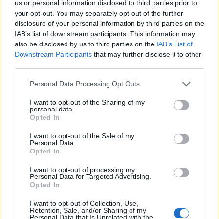
https://t.co/uNTBRjESRU
us or personal information disclosed to third parties prior to
your opt-out. You may separately opt-out of the further
— Nicolò Schira (@NicoSchira)
May 16, 2026
disclosure of your personal information by third parties on the
IAB’s list of downstream participants. This information may
also be disclosed by us to third parties on the
IAB’s List of
Downstream Participants
that may further disclose it to other
third parties.
Personal Data Processing Opt Outs
I want to opt-out of the Sharing of my
personal data.
Opted In
I want to opt-out of the Sale of my
Personal Data.
Opted In
I want to opt-out of processing my
Personal Data for Targeted Advertising.
Opted In
VAI ALLA VERSIONE CLASSICA
I want to opt-out of Collection, Use,
Retention, Sale, and/or Sharing of my
Personal Data that Is Unrelated with the