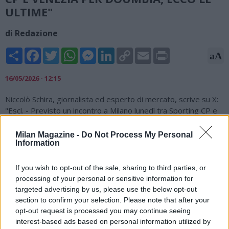
ULTIME"
di Redazione
Share
Facebook
Twitter
WhatsApp
Messenger
LinkedIn
Copy
Email
Print
aA
Link
16/05/2026 - 12:15
Niccolò Schira, giornalista ed esperto di mercato, scrive su X:
"Escl. - Previsto un incontro a Milano lunedì tra Sporting CP e
Venezia per Issa Doumbia. Il Venezia chiede 25 milioni (bonus
inclusi) per cedere il centrocampista. Doumbia ha dato il via
Milan Magazine -
Do Not Process My Personal
Information
libera al trasferimento allo Sporting con un contratto fino al
2031. Lo Sporting è pronto a offrire circa 18-20 milioni".
If you wish to opt-out of the sale, sharing to third parties, or
?? Excl. - Expected a meeting in Milan in Monday between
processing of your personal or sensitive information for
#SportingCP
and
#Venezia
for Issa
#Doumbia
. Venezia ask
targeted advertising by us, please use the below opt-out
25M (bonuses included) to sell the midfielder. Doumbia has
section to confirm your selection. Please note that after your
given the green light to join
#Sporting
with a contract until
opt-out request is processed you may continue seeing
2031. Sporting are set to offer around 18-20M
interest-based ads based on personal information utilized by