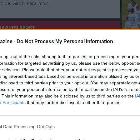
o dei Giochi Paralimpici.
ME ALTRI SPORT
04.08 20:55 - Tennis: per Sinner altro
azine -
Do Not Process My Personal Information
controllo a Milano, Berrettini ko a
L'An
Montreal
del Nu
to opt-out of the sale, sharing to third parties, or processing of your per
formation for targeted advertising by us, please use the below opt-out s
FOT
04.08 18:44 - Tennis: nuovi controlli per
AZZUR
r selection. Please note that after your opt-out request is processed y
BY 
Sinner a Milano da un fisioterapista
eing interest-based ads based on personal information utilized by us or
disclosed to third parties prior to your opt-out. You may separately opt-
losure of your personal information by third parties on the IAB’s list of
. This information may also be disclosed by us to third parties on the
IA
04.08 17:58 - Ciclismo: ancora Milan al
Participants
that may further disclose it to other third parties.
Giro di Polonia, sua anche la seconda
tappa
l Data Processing Opt Outs
03.08 16:55 - Ciclismo: Jonathan Milan
vince la prima tappa del Giro di