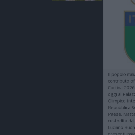
Il popolo ita
contributo of
Cortina 2026
oggi al Palaz
Olimpico Inte
Repubblica Se
Paese. Matta
custodita da
Luciano Buonf
presenti ins