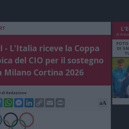
RT
L'E
di Anto
FOTO
 - L'Italia riceve la Coppa
DI S
T
ica del CIO per il sostegno
a Milano Cortina 2026
10 di Redazione
k
tter
WhatsApp
Messenger
LinkedIn
Copy
Email
Print
aA
Link