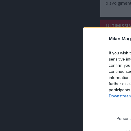
lo svolgiment
ULTIMISSI
Milan Mag
If you wish 
sensitive in
confirm you
continue se
information 
further disc
participants
Downstream 
Persona