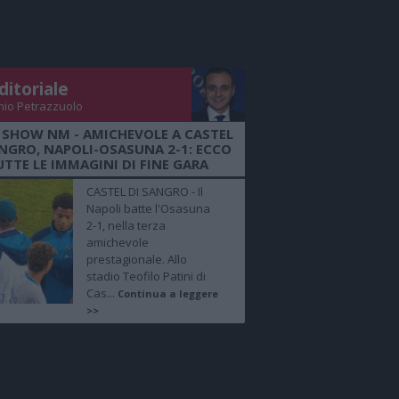
ditoriale
nio Petrazzuolo
 SHOW NM - AMICHEVOLE A CASTEL
ANGRO, NAPOLI-OSASUNA 2-1: ECCO
UTTE LE IMMAGINI DI FINE GARA
CASTEL DI SANGRO - Il
Napoli batte l'Osasuna
2-1, nella terza
amichevole
prestagionale. Allo
stadio Teofilo Patini di
Cas...
Continua a leggere
>>