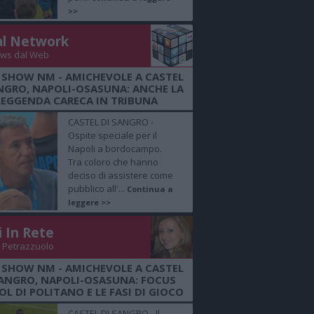
>>
al Network
ws dal Web
 SHOW NM - AMICHEVOLE A CASTEL
NGRO, NAPOLI-OSASUNA: ANCHE LA
LEGGENDA CARECA IN TRIBUNA
CASTEL DI SANGRO -
Ospite speciale per il
Napoli a bordocampo.
Tra coloro che hanno
deciso di assistere come
pubblico all'...
Continua a
leggere >>
i In Rete
 Petrazzuolo
 SHOW NM - AMICHEVOLE A CASTEL
SANGRO, NAPOLI-OSASUNA: FOCUS
OL DI POLITANO E LE FASI DI GIOCO
CASTEL DI SANGRO - Il