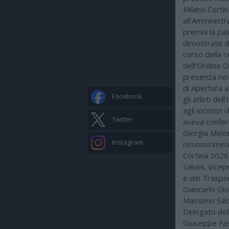
Milano Corti
all’Amminist
premia la pas
dimostrate dal
corso della c
dell’Ordine O
presenza nei 
di Apertura a 
Facebook
gli atleti del
agli incontri
Twitter
aveva conferi
Giorgia Melon
Instagram
riconosciment
Cortina 2026.
Salvini, Vice
e dei Traspor
Giancarlo Gio
Massimo Sald
Delegato dell
Giuseppe Fas