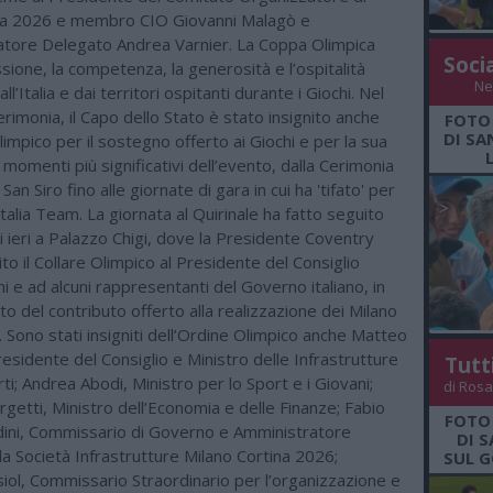
na 2026 e membro CIO Giovanni Malagò e
ratore Delegato Andrea Varnier. La Coppa Olimpica
Soci
sione, la competenza, la generosità e l’ospitalità
Ne
l’Italia e dai territori ospitanti durante i Giochi. Nel
erimonia, il Capo dello Stato è stato insignito anche
FOTO
DI SA
limpico per il sostegno offerto ai Giochi e per la sua
momenti più significativi dell’evento, dalla Cerimonia
San Siro fino alle giornate di gara in cui ha 'tifato' per
l'Italia Team. La giornata al Quirinale ha fatto seguito
 di ieri a Palazzo Chigi, dove la Presidente Coventry
to il Collare Olimpico al Presidente del Consiglio
i e ad alcuni rappresentanti del Governo italiano, in
o del contributo offerto alla realizzazione dei Milano
 Sono stati insigniti dell’Ordine Olimpico anche Matteo
presidente del Consiglio e Ministro delle Infrastrutture
Tutt
ti; Andrea Abodi, Ministro per lo Sport e i Giovani;
di Rosa
rgetti, Ministro dell’Economia e delle Finanze; Fabio
FOTO
ini, Commissario di Governo e Amministratore
DI 
a Società Infrastrutture Milano Cortina 2026;
SUL G
iol, Commissario Straordinario per l’organizzazione e