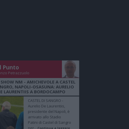
Il Punto
enzo Petrazzuolo
 SHOW NM - AMICHEVOLE A CASTEL
ANGRO, NAPOLI-OSASUNA: AURELIO
E LAURENTIIS A BORDOCAMPO
CASTEL DI SANGRO -
Aurelio De Laurentiis,
presidente del Napoli, è
arrivato allo Stadio
Patini di Castel di Sangro
per...
Continua a leggere