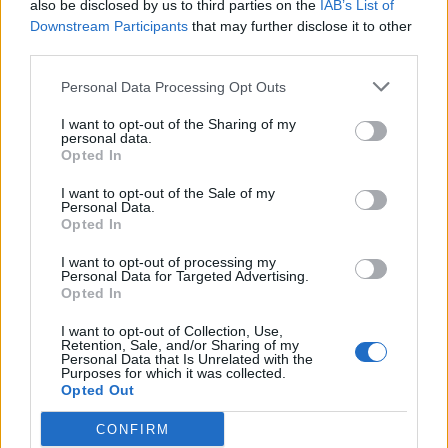
also be disclosed by us to third parties on the
IAB’s List of
Downstream Participants
that may further disclose it to other
third parties.
Personal Data Processing Opt Outs
I want to opt-out of the Sharing of my
personal data.
Opted In
I want to opt-out of the Sale of my
Personal Data.
VAI ALLA VERSIONE CLASSICA
Opted In
I want to opt-out of processing my
Personal Data for Targeted Advertising.
Opted In
Il materiale (testo, foto e video) consultabile in questo portale è di nostra proprietà.
I want to opt-out of Collection, Use,
Alcune foto (screenshot) ed articoli presenti su "Milan Magazine" sono in parte giunti da
Retention, Sale, and/or Sharing of my
internet, in quanto arrivati alla nostra attenzione attraverso regolari comunicati stampa
Personal Data that Is Unrelated with the
con immagini e testi allegati ed autorizzati alla pubblicazione, e quindi valutati di
Purposes for which it was collected.
pubblico dominio. Se i soggetti o gli autori avessero qualcosa in contrario alla
Opted Out
pubblicazione, non avranno che da segnalarlo alla redazione (indirizzo email:
redazione@napolimagazine.com
), che provvederà prontamente alla rimozione.
CONFIRM
"Milan Magazine" non è una testata giornalistica, ma un sito di informazione di
proprietà di Napoli Magazine, e non è in alcun modo collegato alla A.C. Milan, che ne