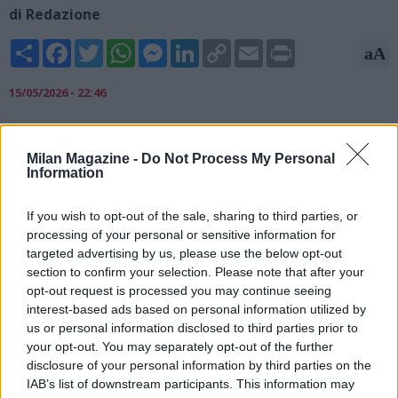
di Redazione
Share
Facebook
Twitter
WhatsApp
Messenger
LinkedIn
Copy
Email
Print
aA
Link
15/05/2026 - 22:46
Stefano Impallomeni, ex centrocampista, ha rilasciato alcune
dichiarazioni a TuttoMercatoWeb Radio sulla corsa
Milan Magazine -
Do Not Process My Personal
Champions: "La squadra più in difficoltà, anche per via delle
Information
ultime notizie che sono uscite, è il Milan. È obbligato a vincere
due partite ed è quella che rischia di più. La Roma invece ha
If you wish to opt-out of the sale, sharing to third parties, or
l'incognita derby, che è sempre una partita a sé. La Juventus
processing of your personal or sensitive information for
infine ha la Fiorentina in una sfida sentitissima, senza
targeted advertising by us, please use the below opt-out
dimenticare che all'ultima giornata i bianconeri avranno proprio
section to confirm your selection. Please note that after your
la stracittadina con il Torino".
opt-out request is processed you may continue seeing
interest-based ads based on personal information utilized by
us or personal information disclosed to third parties prior to
your opt-out. You may separately opt-out of the further
disclosure of your personal information by third parties on the
IAB’s list of downstream participants. This information may