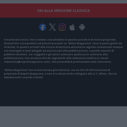
VAI ALLA VERSIONE CLASSICA
Il materiale (testo, foto e video) consultabile in questo portale è di nostra proprietà.
Alcune foto (screenshot) ed articoli presenti su "Milan Magazine" sono in parte giunti da
internet, in quanto arrivati alla nostra attenzione attraverso regolari comunicati stampa
con immagini e testi allegati ed autorizzati alla pubblicazione, e quindi valutati di
pubblico dominio. Se i soggetti o gli autori avessero qualcosa in contrario alla
pubblicazione, non avranno che da segnalarlo alla redazione (indirizzo email:
redazione@napolimagazine.com
), che provvederà prontamente alla rimozione.
"Milan Magazine" non è una testata giornalistica, ma un sito di informazione di
proprietà di Napoli Magazine, e non è in alcun modo collegato alla A.C. Milan, che ne
detiene tutti i marchi e diritti.