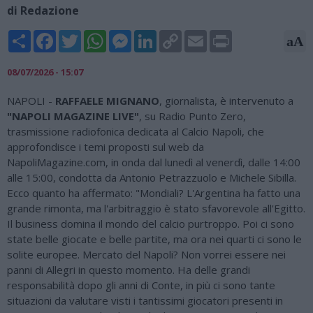
di Redazione
Share
Facebook
Twitter
WhatsApp
Messenger
LinkedIn
Copy
Email
Print
aA
Link
08/07/2026 - 15:07
NAPOLI -
RAFFAELE MIGNANO
, giornalista, è intervenuto a
"NAPOLI MAGAZINE LIVE"
, su Radio Punto Zero,
trasmissione radiofonica dedicata al Calcio Napoli, che
approfondisce i temi proposti sul web da
NapoliMagazine.com, in onda dal lunedì al venerdì, dalle 14:00
alle 15:00, condotta da Antonio Petrazzuolo e Michele Sibilla.
Ecco quanto ha affermato: "Mondiali? L'Argentina ha fatto una
grande rimonta, ma l'arbitraggio è stato sfavorevole all'Egitto.
Il business domina il mondo del calcio purtroppo. Poi ci sono
state belle giocate e belle partite, ma ora nei quarti ci sono le
solite europee. Mercato del Napoli? Non vorrei essere nei
panni di Allegri in questo momento. Ha delle grandi
responsabilità dopo gli anni di Conte, in più ci sono tante
situazioni da valutare visti i tantissimi giocatori presenti in