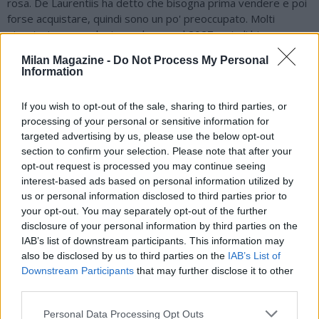
rosa. De Laurentiis ha detto che bisogna prima vendere e poi
forse acquistare, quindi sono un po' preoccupato. Molti
giocatori sono anche in scadenza nel 2027, quindi bisogna
cedere ora prima di perderli a zero. Lukaku e De Bruyne? Il
Milan Magazine -
Do Not Process My Personal
Napoli deve valutare bene il loro futuro, il club vuole tornare a
Information
essere più sostenibile, quindi i loro ingaggi sono molto elevati.
Maglia del Napoli? Molto bella, ma ce ne saranno tante altre.
If you wish to opt-out of the sale, sharing to third parties, or
Speriamo che ad onorare queste maglie ci siano dei calciatori
processing of your personal or sensitive information for
adatti alle esigenze del club".
targeted advertising by us, please use the below opt-out
section to confirm your selection. Please note that after your
opt-out request is processed you may continue seeing
interest-based ads based on personal information utilized by
us or personal information disclosed to third parties prior to
your opt-out. You may separately opt-out of the further
disclosure of your personal information by third parties on the
IAB’s list of downstream participants. This information may
also be disclosed by us to third parties on the
IAB’s List of
Downstream Participants
that may further disclose it to other
third parties.
Personal Data Processing Opt Outs