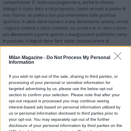
competizione. E' stata una pagina nera, anche lo stesso
Malagò è stato duro a tal proposito. Siamo arrivati al punto di
non ritorno, un politico non può intervenire sulla giustizia
sportiva. Il calcio deve tornare a una dimensione umana, ormai
i ragazzi vedono il calcio soltanto sui social e in tv. Non ci sono
più allenamenti a porte aperte o inaugurazioni pubbliche come
in passato. Il Napoli deve fare tante cessioni prima di
acquistare? De Laurentiis da imprenditore non ha torto, ma
tutto dipenderà dalle richieste di Allegri. Manna riuscirà a
Milan Magazine -
Do Not Process My Personal
sistemare un po' di calciatori, poi vedremo qualcosa in
Information
entrata, Stadio? Abbiamo sentito le parole di ADL, Manfredi e
Fico, lì De Laurentiis non ha totalmente ragione, sul mercato
If you wish to opt-out of the sale, sharing to third parties, or
invece è stato chiaro ed ha ragione. Ad Allegri qualche
processing of your personal or sensitive information for
giocatore rientrato dal prestito potrà piacere, altri invece
targeted advertising by us, please use the below opt-out
andranno via. Norvegia di Haaland? Dipende dagli
section to confirm your selection. Please note that after your
accoppiamenti, ora sfiderà l'Inghilterra. La Norvegia gioca
opt-out request is processed you may continue seeing
molto bene e ha un attaccante clamoroso, lo abbiamo visto
interest-based ads based on personal information utilized by
anche contro il Brasile. Può arrivare lontano, ma non credo che
us or personal information disclosed to third parties prior to
possa vincere la Coppa del Mondo".
your opt-out. You may separately opt-out of the further
disclosure of your personal information by third parties on the