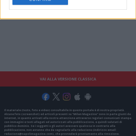
VAI ALLA VERSIONE CLASSICA
Il materiale (testo, foto e video) consultabile in questo portale è di nostra proprietà.
Alcune foto (screenshot) ed articoli presenti su "Milan Magazine" sono in parte giunti da
internet, in quanto arrivati alla nostra attenzione attraverso regolari comunicati stampa
con immagini e testi allegati ed autorizzati alla pubblicazione, e quindi valutati di
pubblico dominio. Se i soggetti o gli autori avessero qualcosa in contrario alla
pubblicazione, non avranno che da segnalarlo alla redazione (indirizzo email:
redazione@napolimagazine.com
), che provvederà prontamente alla rimozione.