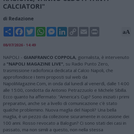
CALCIATORI"
di Redazione
Share
Facebook
Twitter
WhatsApp
Messenger
LinkedIn
Copy
Email
Print
aA
Link
08/07/2026 - 14:49
NAPOLI -
GIANFRANCO COPPOLA
, giornalista, è intervenuto
a
"NAPOLI MAGAZINE LIVE"
, su Radio Punto Zero,
trasmissione radiofonica dedicata al Calcio Napoli, che
approfondisce i temi proposti sul web da
NapoliMagazine.Com, in onda dal lunedì al venerdì, dalle 14:00
alle 15:00, condotta da Antonio Petrazzuolo e Michele Sibilla.
Ecco quanto ha affermato: "America's Cup? Sono iniziati i primi
preparativi, anche se a livello di comunicazione c'è stato
qualche problemino. Nuova maglia del Napoli? Una bella
maglia, è un pezzo da collezione sicuramente in occasione dei
100 anni. Rosso revocato a Balogun? Ci sono stati dei casi in
passato, ma non simili a questo, non nella stessa