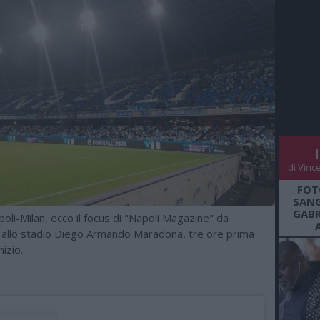
di Vinc
FOT
SANG
GABR
li-Milan, ecco il focus di "Napoli Magazine" da
llo stadio Diego Armando Maradona, tre ore prima
nizio.