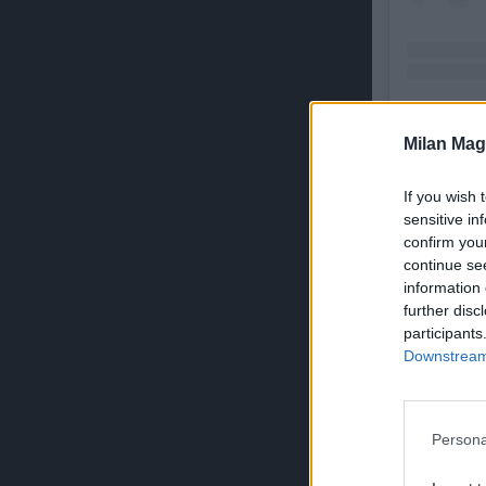
Un pos
Milan Mag
If you wish 
ULTIMISSIM
sensitive in
confirm you
continue se
information 
further disc
participants
Downstream 
Persona