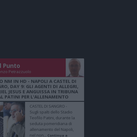
Il Punto
enzo Petrazzuolo
O NM IN HD - NAPOLI A CASTEL DI
RO, DAY 9: GLI AGENTI DI ALLEGRI,
IEL JESUS E ANGUISSA IN TRIBUNA
AL PATINI PER L'ALLENAMENTO
CASTEL DI SANGRO -
Sugli spalti dello Stadio
Teofilo Patini, durante la
seduta pomeridiana di
allenamento del Napoli,
nel non...
Continua a