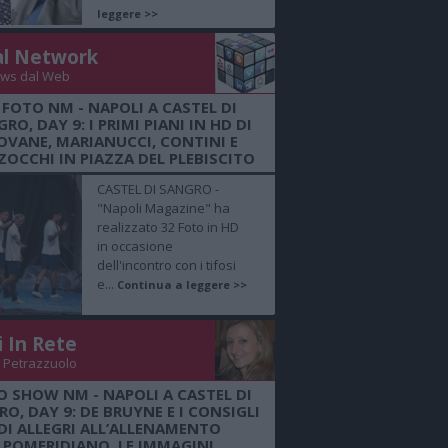
leggere >>
al Network
ws dal Web
 FOTO NM - NAPOLI A CASTEL DI
RO, DAY 9: I PRIMI PIANI IN HD DI
OVANE, MARIANUCCI, CONTINI E
OCCHI IN PIAZZA DEL PLEBISCITO
CASTEL DI SANGRO -
"Napoli Magazine" ha
realizzato 32 Foto in HD
in occasione
dell'incontro con i tifosi
e...
Continua a leggere >>
i In Rete
 Petrazzuolo
O SHOW NM - NAPOLI A CASTEL DI
O, DAY 9: DE BRUYNE E I CONSIGLI
DI ALLEGRI ALL’ALLENAMENTO
POMERIDIANO, LE IMMAGINI