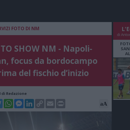
RVIZI FOTO DI NM
L'E
di Anto
FOT
TO SHOW NM - Napoli-
SAN
A
an, focus da bordocampo
ima del fischio d’inizio
33 di Redazione
k
tter
WhatsApp
Messenger
LinkedIn
Copy
Email
Print
aA
Link