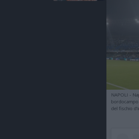
NAPOLI - Napo
bordocampo a
del fischio d’i