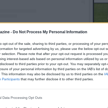
t condiviso da Napoli Magazine (@napolimagazine)
azine -
Do Not Process My Personal Information
to opt-out of the sale, sharing to third parties, or processing of your per
L'An
E TUTTI I SERVIZI FOTO DI NM
formation for targeted advertising by us, please use the below opt-out s
del Nu
r selection. Please note that after your opt-out request is processed y
06.04 19:19 - FOTO SHOW NM - Napoli-
VID
eing interest-based ads based on personal information utilized by us or
RIE
Milan, il nostro focus da bordocampo
disclosed to third parties prior to your opt-out. You may separately opt-
losure of your personal information by third parties on the IAB’s list of
. This information may also be disclosed by us to third parties on the
IA
Participants
that may further disclose it to other third parties.
11.01 10:30 - VIDEO + FOTO SHOW NM -
Inter-Napoli, l’arrivo degli azzurri a
Milano tra i tifosi partenopei
l Data Processing Opt Outs
28.09 23:29 - 103 FOTO NM - Milan-
Napoli: il racconto da bordocampo in