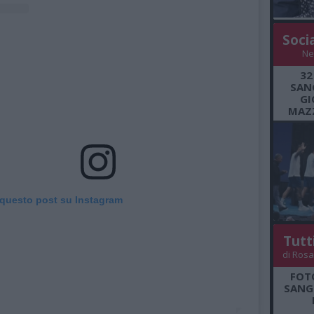
Soci
Ne
32
SANG
GI
MAZZ
 questo post su Instagram
Tutt
di Rosa
FOT
SANGR