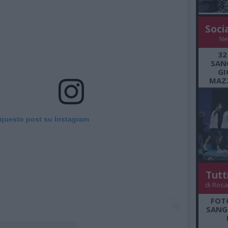
Soci
Ne
32
SANG
GI
MAZZ
 questo post su Instagram
Tutt
di Rosa
FOT
SANGR