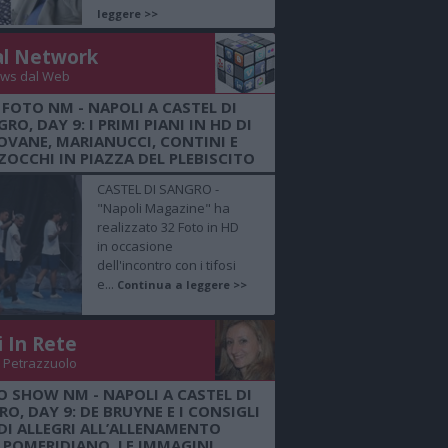
leggere >>
al Network
ws dal Web
 FOTO NM - NAPOLI A CASTEL DI
RO, DAY 9: I PRIMI PIANI IN HD DI
OVANE, MARIANUCCI, CONTINI E
OCCHI IN PIAZZA DEL PLEBISCITO
CASTEL DI SANGRO -
"Napoli Magazine" ha
realizzato 32 Foto in HD
in occasione
dell'incontro con i tifosi
e...
Continua a leggere >>
i In Rete
 Petrazzuolo
O SHOW NM - NAPOLI A CASTEL DI
O, DAY 9: DE BRUYNE E I CONSIGLI
DI ALLEGRI ALL’ALLENAMENTO
POMERIDIANO, LE IMMAGINI