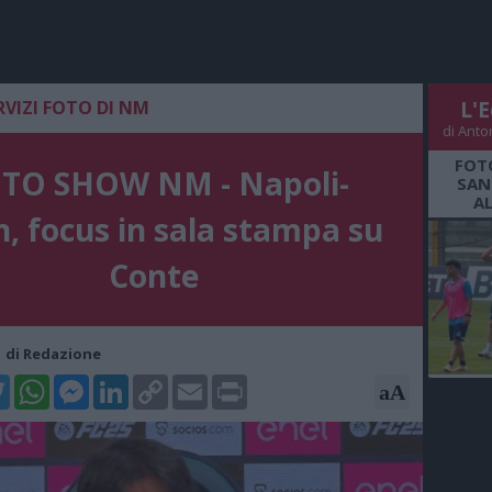
RVIZI FOTO DI NM
L'E
di Anto
FOT
TO SHOW NM - Napoli-
SAN
A
n, focus in sala stampa su
Conte
11 di Redazione
k
tter
WhatsApp
Messenger
LinkedIn
Copy
Email
Print
aA
Link