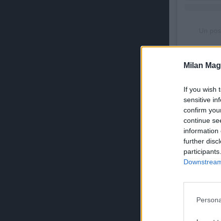
Un pos
Milan Mag
ULTIMISSIM
If you wish 
sensitive in
confirm you
continue se
information 
further disc
participants
Downstream 
Persona