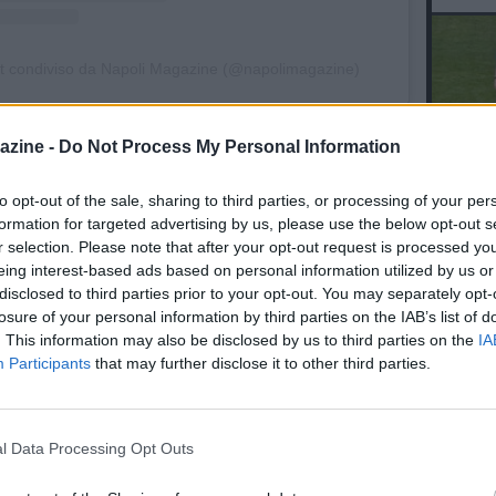
t condiviso da Napoli Magazine (@napolimagazine)
azine -
Do Not Process My Personal Information
E TUTTI I SERVIZI FOTO DI NM
to opt-out of the sale, sharing to third parties, or processing of your per
L'An
06.04 19:19 - FOTO SHOW NM - Napoli-
Milan, il nostro focus da bordocampo
formation for targeted advertising by us, please use the below opt-out s
del Nu
r selection. Please note that after your opt-out request is processed y
VID
eing interest-based ads based on personal information utilized by us or
D
disclosed to third parties prior to your opt-out. You may separately opt-
POM
11.01 10:30 - VIDEO + FOTO SHOW NM -
losure of your personal information by third parties on the IAB’s list of
Inter-Napoli, l’arrivo degli azzurri a
. This information may also be disclosed by us to third parties on the
IA
Milano tra i tifosi partenopei
Participants
that may further disclose it to other third parties.
28.09 23:29 - 103 FOTO NM - Milan-
Napoli: il racconto da bordocampo in
l Data Processing Opt Outs
HD, dal pre al post gara