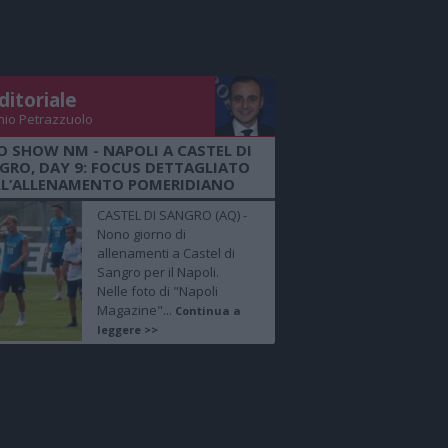
ditoriale
nio Petrazzuolo
O SHOW NM - NAPOLI A CASTEL DI
GRO, DAY 9: FOCUS DETTAGLIATO
LL’ALLENAMENTO POMERIDIANO
CASTEL DI SANGRO (AQ) -
Nono giorno di
allenamenti a Castel di
Sangro per il Napoli.
Nelle foto di "Napoli
Magazine"...
Continua a
leggere >>