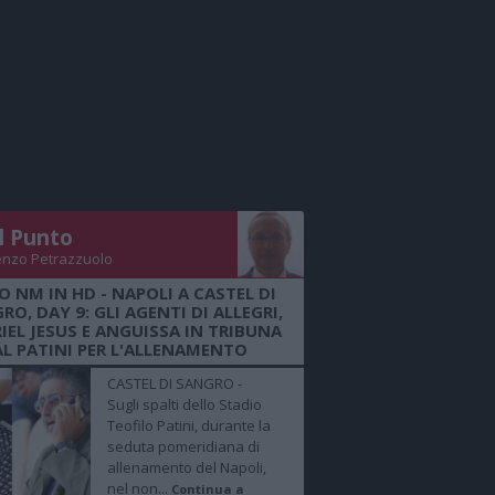
Il Punto
enzo Petrazzuolo
O NM IN HD - NAPOLI A CASTEL DI
RO, DAY 9: GLI AGENTI DI ALLEGRI,
IEL JESUS E ANGUISSA IN TRIBUNA
AL PATINI PER L'ALLENAMENTO
CASTEL DI SANGRO -
Sugli spalti dello Stadio
Teofilo Patini, durante la
seduta pomeridiana di
allenamento del Napoli,
nel non...
Continua a