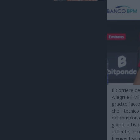
Il Corriere d
Allegri e il M
gradito l’acco
che il tecnico
del campiona
giorno a Livo
bollente, le 
frequentissim