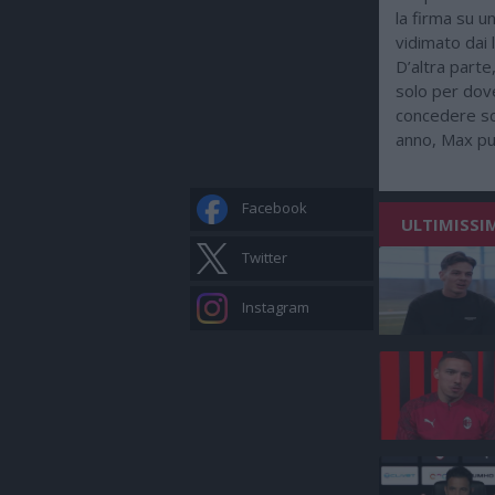
la firma su u
vidimato dai l
D’altra parte
solo per dove
concedere sco
anno, Max pu
Facebook
ULTIMISSI
Twitter
Instagram