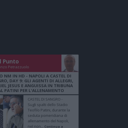
Il Punto
enzo Petrazzuolo
O NM IN HD - NAPOLI A CASTEL DI
RO, DAY 9: GLI AGENTI DI ALLEGRI,
IEL JESUS E ANGUISSA IN TRIBUNA
AL PATINI PER L'ALLENAMENTO
CASTEL DI SANGRO -
Sugli spalti dello Stadio
Teofilo Patini, durante la
seduta pomeridiana di
allenamento del Napoli,
nel non...
Continua a