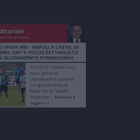
ditoriale
nio Petrazzuolo
O SHOW NM - NAPOLI A CASTEL DI
GRO, DAY 9: FOCUS DETTAGLIATO
LL’ALLENAMENTO POMERIDIANO
CASTEL DI SANGRO (AQ) -
Nono giorno di
allenamenti a Castel di
Sangro per il Napoli.
Nelle foto di "Napoli
Magazine"...
Continua a
leggere >>