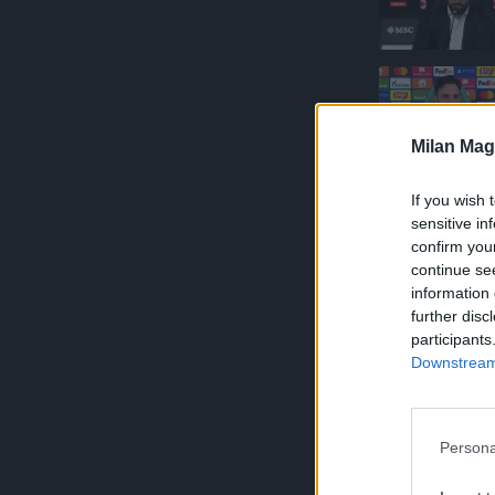
Milan Mag
If you wish 
sensitive in
confirm you
continue se
information 
further disc
participants
Downstream 
Persona