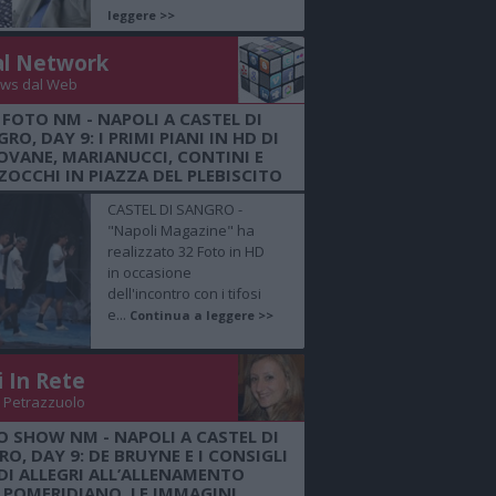
leggere >>
al Network
ws dal Web
 FOTO NM - NAPOLI A CASTEL DI
RO, DAY 9: I PRIMI PIANI IN HD DI
OVANE, MARIANUCCI, CONTINI E
OCCHI IN PIAZZA DEL PLEBISCITO
CASTEL DI SANGRO -
"Napoli Magazine" ha
realizzato 32 Foto in HD
in occasione
dell'incontro con i tifosi
e...
Continua a leggere >>
i In Rete
 Petrazzuolo
O SHOW NM - NAPOLI A CASTEL DI
O, DAY 9: DE BRUYNE E I CONSIGLI
DI ALLEGRI ALL’ALLENAMENTO
POMERIDIANO, LE IMMAGINI