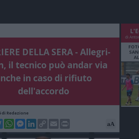
L'E
di Anto
FOT
ERE DELLA SERA - Allegri-
SAN
A
n, il tecnico può andar via
nche in caso di rifiuto
dell'accordo
56 di Redazione
k
tter
WhatsApp
Messenger
LinkedIn
Copy
Email
Print
aA
Link