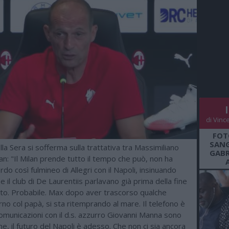
di Vinc
FOT
SANG
ella Sera si sofferma sulla trattativa tra Massimiliano
GABR
ilan: "Il Milan prende tutto il tempo che può, non ha
rdo così fulmineo di Allegri con il Napoli, insinuando
 e il club di De Laurentiis parlavano già prima della fine
to. Probabile. Max dopo aver trascorso qualche
rno col papà, si sta ritemprando al mare. Il telefono è
comunicazioni con il d.s. azzurro Giovanni Manna sono
e, il futuro del Napoli è adesso. Che non ci sia ancora