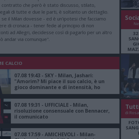
n contratto che però è stato discusso, stilato,
egali di tutte e due le parti, è soltanto un dettaglio.
Soci
, se il Milan dovesse - ed è un’ipotesi che facciamo
Ne
re di cronaca - tener fede al principio di non
nti ad Allegri, decidesse così di pagarlo per un altro
32
SANG
ò andar via comunque".
GI
MAZZ
ME CALCIO
07.08 19:43 - SKY - Milan, Jashari:
"Amorim? Mi piace il suo calcio, è un
gioco dominante e di intensità, ho
grande rispetto per il mister"
07.08 19:31 - UFFICIALE - Milan,
Tutt
risoluzione consensuale con Bennacer,
di Rosa
il comunicato
FOT
SANGR
07.08 17:59 - AMICHEVOLI - Milan-