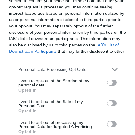
section to confirm your selection. Please note that after your
suo spazio all'interno della squadra, mentre il futuro del
opt-out request is processed you may continue seeing
francese resta legato anche alle ambizioni del club dopo la
interest-based ads based on personal information utilized by
mancata qualificazione alla Champions League. In uno scenario
us or personal information disclosed to third parties prior to
ricco di interrogativi, una delle poche certezze sembra essere
your opt-out. You may separately opt-out of the further
Ardon Jashari: nonostante le richieste ricevute, il giovane
disclosure of your personal information by third parties on the
svizzero avrebbe espresso la volontà di restare al Milan per
IAB’s list of downstream participants. This information may
rilanciarsi dopo un periodo difficile e diventare finalmente
also be disclosed by us to third parties on the
IAB’s List of
protagonista.
Downstream Participants
that may further disclose it to other
third parties.
Personal Data Processing Opt Outs
I want to opt-out of the Sharing of my
personal data.
Opted In
I want to opt-out of the Sale of my
Personal Data.
Opted In
I want to opt-out of processing my
Personal Data for Targeted Advertising.
Opted In