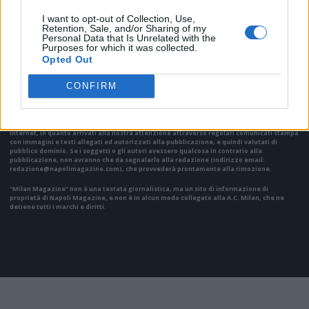
I want to opt-out of Collection, Use,
Retention, Sale, and/or Sharing of my
Personal Data that Is Unrelated with the
VAI ALLA VERSIONE CLASSICA
Purposes for which it was collected.
Opted Out
CONFIRM
Il materiale (testo, foto e video) consultabile in questo portale è di nostra proprietà.
Alcune foto (screenshot) ed articoli presenti su "Milan Magazine" sono in parte giunti da
internet, in quanto arrivati alla nostra attenzione attraverso regolari comunicati stampa
con immagini e testi allegati ed autorizzati alla pubblicazione, e quindi valutati di
pubblico dominio. Se i soggetti o gli autori avessero qualcosa in contrario alla
pubblicazione, non avranno che da segnalarlo alla redazione (indirizzo email:
redazione@napolimagazine.com
), che provvederà prontamente alla rimozione.
"Milan Magazine" non è una testata giornalistica, ma un sito di informazione di
proprietà di Napoli Magazine, e non è in alcun modo collegato alla A.C. Milan, che ne
detiene tutti i marchi e diritti.