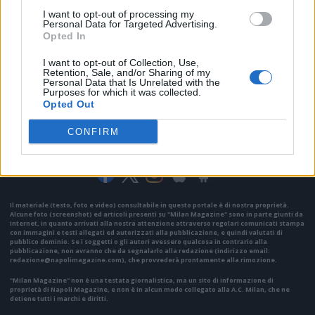
I want to opt-out of processing my
Personal Data for Targeted Advertising.
Opted In
I want to opt-out of Collection, Use,
Retention, Sale, and/or Sharing of my
Personal Data that Is Unrelated with the
Purposes for which it was collected.
Opted Out
VAI ALLA VERSIONE CLASSICA
CONFIRM
Il materiale (testo, foto e video) consultabile in questo portale è di nostra proprietà.
Alcune foto (screenshot) ed articoli presenti su "Milan Magazine" sono in parte giunti da
internet, in quanto arrivati alla nostra attenzione attraverso regolari comunicati stampa
con immagini e testi allegati ed autorizzati alla pubblicazione, e quindi valutati di
pubblico dominio. Se i soggetti o gli autori avessero qualcosa in contrario alla
pubblicazione, non avranno che da segnalarlo alla redazione (indirizzo email:
redazione@napolimagazine.com
), che provvederà prontamente alla rimozione.
"Milan Magazine" non è una testata giornalistica, ma un sito di informazione di
proprietà di Napoli Magazine, e non è in alcun modo collegato alla A.C. Milan, che ne
detiene tutti i marchi e diritti.