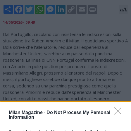
Share
Facebook
Twitter
WhatsApp
Messenger
LinkedIn
Copy
Email
Print
aA
Link
14/06/2026 - 09:49
Dal Portogallo, circolano con insistenza le indiscrezioni sulla
situazione tra Ruben Amorim e il Milan. Il quotidiano sportivo A
Bola scrive che l'allenatore, reduce dall'esperienza al
Manchester United, sarebbe a un passo dalla panchina
rossonera. La linea di CNN Portugal conferma le indiscrezioni,
con Amorim in pole position per prendere il posto di
Massimiliano Allegri, prossimo allenatore del Napoli. Dopo 5
mesi, il portoghese sarebbe dunque pronto a tornare in
corsa, sedendo su una panchina prestigiosa come quella
rossonera. Amorim è reduce dall'esperienza al Manchester
United, con alti e bassi che hanno portato all'esonero.
L'allenatore si è messo in luce allo Sporting CP, con il quale ha
vinto 2 campionati portoghesi (nelle stagioni 2020/2021 e
Milan Magazine -
Do Not Process My Personal
Information
2023/2024) e la supercoppa lusitana nel 2022. Il Milan
continua a lavorare per sistemare i pezzi mancanti del puzzle.
Come vi abbiamo raccontato, i rossoneri avevano manifestato