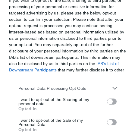
If you wish to opt-out of the sale, sharing to third parties, or
il loro interesse per Ralf Rangnick, un profilo d'esperienza per
processing of your personal or sensitive information for
l'assetto dirigenziale. L'attuale ct dell'Austria ha, tuttavia,
targeted advertising by us, please use the below opt-out
deciso di rinnovare con la nazionale fino al 2028, declinando di
section to confirm your selection. Please note that after your
fatto la proposta del Milan. A seguito del prolungamento del
opt-out request is processed you may continue seeing
interest-based ads based on personal information utilized by
contratto, l'allenatore ha raccontato in conferenza stampa la
us or personal information disclosed to third parties prior to
situazione con i rossoneri. "C’è stato un primo contatto e si
your opt-out. You may separately opt-out of the further
sono tenuti dei colloqui. Tuttavia non c'era chiarezza" ha detto
disclosure of your personal information by third parties on the
Rangnick. E per la panchina? Dal Portogallo, l'indiziato
IAB’s list of downstream participants. This information may
principale è Amorim. Come vi abbiamo raccontato, i rossoneri
also be disclosed by us to third parties on the
IAB’s List of
non hanno inserito in lista solo l'ex United. Il club, infatti, ha
Downstream Participants
that may further disclose it to other
valutato Oliver Glasner - reduce dall'esperienza al Crystal
third parties.
Palace - e Matthias Jaissle dell'Al-Alhi
Personal Data Processing Opt Outs
Fonte: Gianlucadimarzio.com
I want to opt-out of the Sharing of my
personal data.
Opted In
I want to opt-out of the Sale of my
Personal Data.
Opted In