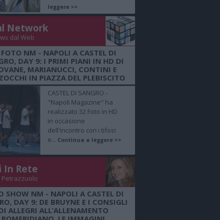
leggere >>
al Network
ws dal Web
 FOTO NM - NAPOLI A CASTEL DI
RO, DAY 9: I PRIMI PIANI IN HD DI
OVANE, MARIANUCCI, CONTINI E
OCCHI IN PIAZZA DEL PLEBISCITO
CASTEL DI SANGRO -
"Napoli Magazine" ha
realizzato 32 Foto in HD
in occasione
dell'incontro con i tifosi
e...
Continua a leggere >>
i In Rete
 Petrazzuolo
O SHOW NM - NAPOLI A CASTEL DI
O, DAY 9: DE BRUYNE E I CONSIGLI
DI ALLEGRI ALL’ALLENAMENTO
POMERIDIANO, LE IMMAGINI