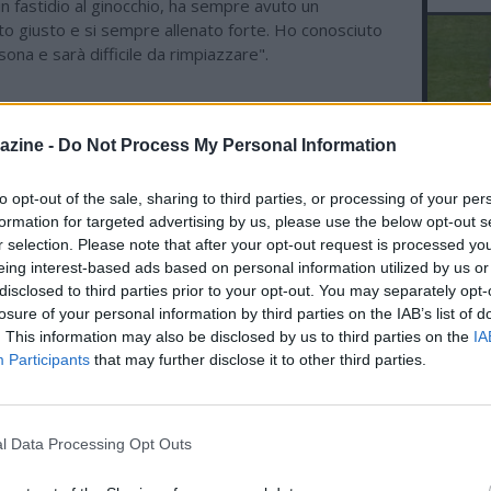
n fastidio al ginocchio, ha sempre avuto un
o giusto e si sempre allenato forte. Ho conosciuto
sona e sarà difficile da rimpiazzare".
ME CALCIO
azine -
Do Not Process My Personal Information
07.08 19:43 - SKY - Milan, Jashari:
to opt-out of the sale, sharing to third parties, or processing of your per
L'An
"Amorim? Mi piace il suo calcio, è un
gioco dominante e di intensità, ho
formation for targeted advertising by us, please use the below opt-out s
del Nu
grande rispetto per il mister"
r selection. Please note that after your opt-out request is processed y
VID
eing interest-based ads based on personal information utilized by us or
D
07.08 19:31 - UFFICIALE - Milan,
disclosed to third parties prior to your opt-out. You may separately opt-
POM
risoluzione consensuale con Bennacer,
losure of your personal information by third parties on the IAB’s list of
il comunicato
. This information may also be disclosed by us to third parties on the
IA
Participants
that may further disclose it to other third parties.
07.08 17:59 - AMICHEVOLI - Milan-
Chelsea, le probabili formazioni
l Data Processing Opt Outs