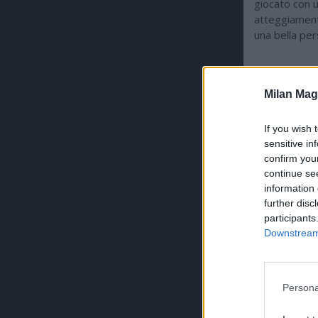
giocato con u
atteggiament
una bella per
ULTIMISSI
Milan Mag
If you wish 
sensitive in
confirm you
continue se
information 
further disc
participants
Downstream 
Persona