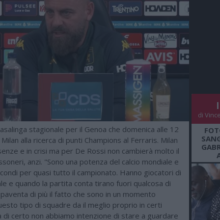
di Vinc
asalinga stagionale per il Genoa che domenica alle 12
FOT
SANG
 Milan alla ricerca di punti Champions al Ferraris. Milan
GABR
enze e in crisi ma per De Rossi non cambierà molto il
ssoneri, anzi. "Sono una potenza del calcio mondiale e
condi per quasi tutto il campionato. Hanno giocatori di
ale e quando la partita conta tirano fuori qualcosa di
spaventa di più il fatto che sono in un momento
esto tipo di squadre da il meglio proprio in certi
 di certo non abbiamo intenzione di stare a guardare