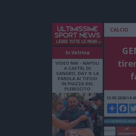
CALCIO
GEN
In Vetrina
tire
VIDEO NM - NAPOLI
A CASTEL DI
SANGRO, DAY 9: LA
f
PAROLA AI TIFOSI
IN PIAZZA DEL
PLEBISCITO
15.05.2026 14:
Share
Faceboo
Twi