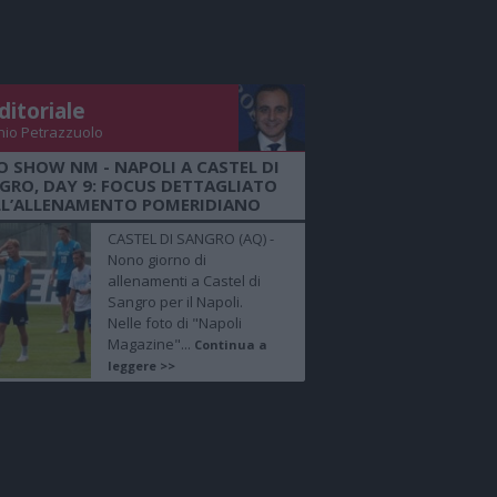
ditoriale
nio Petrazzuolo
O SHOW NM - NAPOLI A CASTEL DI
GRO, DAY 9: FOCUS DETTAGLIATO
LL’ALLENAMENTO POMERIDIANO
CASTEL DI SANGRO (AQ) -
Nono giorno di
allenamenti a Castel di
Sangro per il Napoli.
Nelle foto di "Napoli
Magazine"...
Continua a
leggere >>