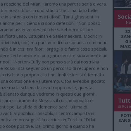
la reazione del Milan. Faremo una partita seria e vera.
ti ai nostri tifosi in uno stadio che ci ha dato belle
Soci
e in sintonia con i nostri tifosi". Tanti gli assenti in
Ne
a anche per il Genoa ci sono defezioni. "Non posso
vranno assenze pesanti che sarebbero tali per
32
alificati Leao, Estupinan e Saelemaekers, Modric in
SANG
GI
otivi fisici, ndr) ma parliamo di una squadra comunque
MAZZ
do è in crisi tira fuori l'orgoglio e fanno cose speciali,
dere certe pedine in una gara secca è sicuramente un
 noi". "Norton-Cuffy non penso sarà dai nostri-ha
e Rossi- sta seguendo un percorso di recupero e non
 rischiarlo proprio alla fine. Inoltre ieri si è fermato
 una contusione e valuteremo. Otoa avrebbe giocato
renze ma la schiena faceva troppo male, questa
è allenato dunque vedremo in questi due giorni".
Tutt
i sarà sicuramente Messias il cui campionato è
di Rosa
anticipo. La sfida di domenica sarà l'ultima di
avanti al pubblico rossoblù, il centrocampista in
FOT
ontratto proseguirà la carriera in Turchia. "Di lui
SANGR
olo cose positive. Dal primo giorno a quando ha