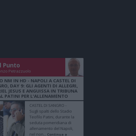
Il Punto
enzo Petrazzuolo
O NM IN HD - NAPOLI A CASTEL DI
RO, DAY 9: GLI AGENTI DI ALLEGRI,
IEL JESUS E ANGUISSA IN TRIBUNA
AL PATINI PER L'ALLENAMENTO
CASTEL DI SANGRO -
Sugli spalti dello Stadio
Teofilo Patini, durante la
seduta pomeridiana di
allenamento del Napoli,
nel non...
Continua a