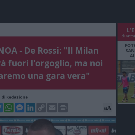
L'E
di Anto
FOT
OA - De Rossi: "Il Milan
SAN
A
rà fuori l'orgoglio, ma noi
aremo una gara vera"
41 di Redazione
k
tter
WhatsApp
Messenger
LinkedIn
Copy
Email
Print
aA
Link