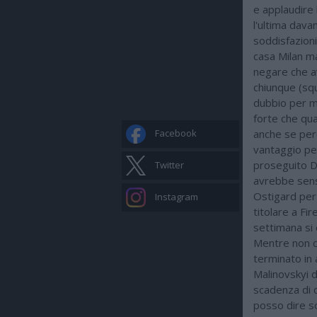
e applaudire 
l'ultima davan
soddisfazioni 
casa Milan m
negare che a
chiunque (squ
dubbio per m
forte che quan
Facebook
anche se per
vantaggio per
proseguito D
Twitter
avrebbe senso
Ostigard per
Instagram
titolare a Fi
settimana si 
Mentre non c
terminato in 
Malinovskyi d
scadenza di c
posso dire s