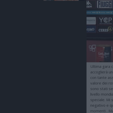
Ultima gara c
accoglierà un
con tante ass
valore dei ro
sono stati se
livello mondi
speciale. Mi 
negativo e qu
momenti . Ma