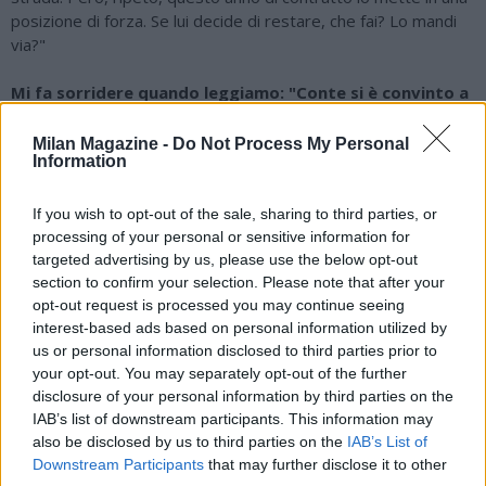
posizione di forza. Se lui decide di restare, che fai? Lo mandi
via?"
Mi fa sorridere quando leggiamo: "Conte si è convinto a
restare". In realtà dovrebbe restare a prescindere,
perché ha ancora un anno di contratto che lui stesso ha
Milan Magazine -
Do Not Process My Personal
Information
firmato. Nessuno lo ha obbligato. Quindi magari le
valutazioni sul suo operato dovrebbe farle la società, o
sbaglio?
If you wish to opt-out of the sale, sharing to third parties, or
processing of your personal or sensitive information for
"Non è che Conte resta perché decide lui: c’è un contratto. È la
targeted advertising by us, please use the below opt-out
società che deve decidere se proseguire con questo
section to confirm your selection. Please note that after your
opt-out request is processed you may continue seeing
rapporto oppure interromperlo prima e prendere un’altra
interest-based ads based on personal information utilized by
strada. A meno che non sia lui a dire al presidente: ‘Guardi, io
us or personal information disclosed to third parties prior to
non sono convinto di ciò che mi sta proponendo’, e quindi
your opt-out. You may separately opt-out of the further
scelga di dimettersi o trovino un accordo per separarsi. Però
disclosure of your personal information by third parties on the
sì, la decisione deve essere soprattutto della società".
IAB’s list of downstream participants. This information may
also be disclosed by us to third parties on the
IAB’s List of
A differenza dell’anno scorso quando magari aveva
Downstream Participants
that may further disclose it to other
qualche proposta concreta sul tavolo, oggi Antonio