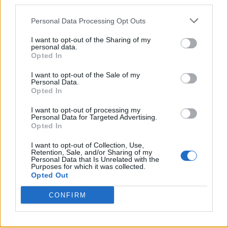
third parties.
Conte tiene un profilo più basso e non minaccia di
andare via ogni due settimane.
Personal Data Processing Opt Outs
"Esatto. Ma perché in questo momento, in Italia, non ci sono
I want to opt-out of the Sharing of my
personal data.
proposte concrete. A meno che non si apra uno scenario
Opted In
particolare: Allegri in Nazionale, il Milan senza allenatore e
allora il Milan che pensa a Conte. È l’unico scenario possibile in
I want to opt-out of the Sale of my
Personal Data.
Italia, al momento. Altrimenti non vedo altre strade per Conte.
Opted In
Assolutamente".
I want to opt-out of processing my
Le chiedo anche se ha recuperato l’inchiesta di Fabrizio
Personal Data for Targeted Advertising.
Opted In
Corona andata in onda lunedì sera.
I want to opt-out of Collection, Use,
"No, le devo dire la verità: non l’ho recuperata".
Retention, Sale, and/or Sharing of my
Personal Data that Is Unrelated with the
Purposes for which it was collected.
Direttore, in chiusura la porto sulla finale di Coppa Italia
Opted Out
tra Lazio e Inter: chi parte avvantaggiato tra Inter e
Lazio?
CONFIRM
"L’Inter sicuramente, perché è la squadra più forte e ha singoli