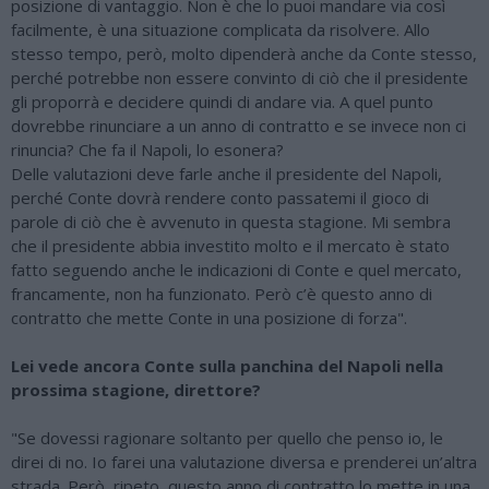
posizione di vantaggio. Non è che lo puoi mandare via così
facilmente, è una situazione complicata da risolvere. Allo
stesso tempo, però, molto dipenderà anche da Conte stesso,
perché potrebbe non essere convinto di ciò che il presidente
gli proporrà e decidere quindi di andare via. A quel punto
dovrebbe rinunciare a un anno di contratto e se invece non ci
rinuncia? Che fa il Napoli, lo esonera?
Delle valutazioni deve farle anche il presidente del Napoli,
perché Conte dovrà rendere conto passatemi il gioco di
parole di ciò che è avvenuto in questa stagione. Mi sembra
che il presidente abbia investito molto e il mercato è stato
fatto seguendo anche le indicazioni di Conte e quel mercato,
francamente, non ha funzionato. Però c’è questo anno di
contratto che mette Conte in una posizione di forza".
Lei vede ancora Conte sulla panchina del Napoli nella
prossima stagione, direttore?
"Se dovessi ragionare soltanto per quello che penso io, le
direi di no. Io farei una valutazione diversa e prenderei un’altra
strada. Però, ripeto, questo anno di contratto lo mette in una