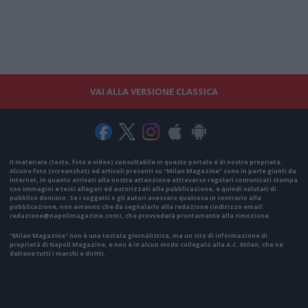
VAI ALLA VERSIONE CLASSICA
Il materiale (testo, foto e video) consultabile in questo portale è di nostra proprietà.
Alcune foto (screenshot) ed articoli presenti su "Milan Magazine" sono in parte giunti da
internet, in quanto arrivati alla nostra attenzione attraverso regolari comunicati stampa
con immagini e testi allegati ed autorizzati alla pubblicazione, e quindi valutati di
pubblico dominio. Se i soggetti o gli autori avessero qualcosa in contrario alla
pubblicazione, non avranno che da segnalarlo alla redazione (indirizzo email:
redazione@napolimagazine.com
), che provvederà prontamente alla rimozione.
"Milan Magazine" non è una testata giornalistica, ma un sito di informazione di
proprietà di Napoli Magazine, e non è in alcun modo collegato alla A.C. Milan, che ne
detiene tutti i marchi e diritti.