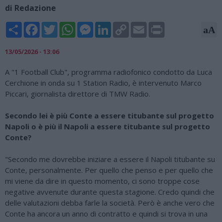
di Redazione
Share
Facebook
Twitter
WhatsApp
Messenger
LinkedIn
Copy
Email
Print
aA
Link
13/05/2026 - 13:06
A "1 Football Club", programma radiofonico condotto da Luca
Cerchione in onda su 1 Station Radio, è intervenuto Marco
Piccari, giornalista direttore di TMW Radio.
Secondo lei è più Conte a essere titubante sul progetto
Napoli o è più il Napoli a essere titubante sul progetto
Conte?
"Secondo me dovrebbe iniziare a essere il Napoli titubante su
Conte, personalmente. Per quello che penso e per quello che
mi viene da dire in questo momento, ci sono troppe cose
negative avvenute durante questa stagione. Credo quindi che
delle valutazioni debba farle la società. Però è anche vero che
Conte ha ancora un anno di contratto e quindi si trova in una