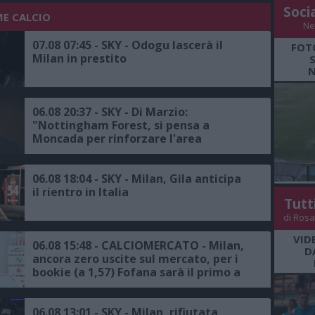
Soci
ME CALCIO
Ne
07.08 07:45 - SKY - Odogu lascerà il
FOT
Milan in prestito
N
06.08 20:37 - SKY - Di Marzio:
"Nottingham Forest, si pensa a
Moncada per rinforzare l'area
sportiva, proposta all'ex dirigente del
Milan"
06.08 18:04 - SKY - Milan, Gila anticipa
il rientro in Italia
Tutt
di Rosa
VID
06.08 15:48 - CALCIOMERCATO - Milan,
D
ancora zero uscite sul mercato, per i
bookie (a 1,57) Fofana sarà il primo a
salutare
06.08 13:01 - SKY - Milan, rifiutata