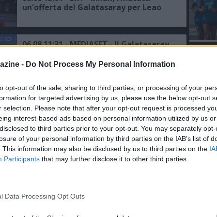
un'offerta del Galatasaray per Leao
06.08 11:31 - MEDIASET - Il Galatasaray
ci riprova per Leao: pronta la prima
L'An
offerta al Milan
azine -
Do Not Process My Personal Information
del Nu
FO
R
to opt-out of the sale, sharing to third parties, or processing of your per
06.08 00:18 - JASHARI - L'agente: "Ha le
formation for targeted advertising by us, please use the below opt-out s
qualità per giocare in questo Milan"
r selection. Please note that after your opt-out request is processed y
eing interest-based ads based on personal information utilized by us or
disclosed to third parties prior to your opt-out. You may separately opt-
05.08 16:12 - SKY - Milan, Amorim:
losure of your personal information by third parties on the IAB’s list of
"Buon test, ma bisogna migliorare"
. This information may also be disclosed by us to third parties on the
IA
Participants
that may further disclose it to other third parties.
05.08 15:36 - AMICHEVOLI - Milan-Inter
1-1: finisce in parità il primo derby
l Data Processing Opt Outs
della stagione, Nkunku su rigore
risponde a Dimarco