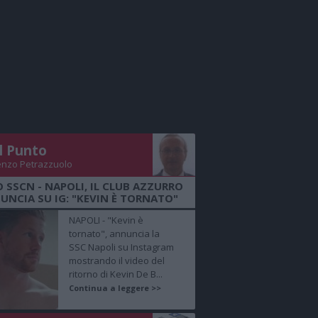
Il Punto
enzo Petrazzuolo
O SSCN - NAPOLI, IL CLUB AZZURRO
UNCIA SU IG: "KEVIN È TORNATO"
NAPOLI - "Kevin è
tornato", annuncia la
SSC Napoli su Instagram
mostrando il video del
ritorno di Kevin De B...
Continua a leggere >>