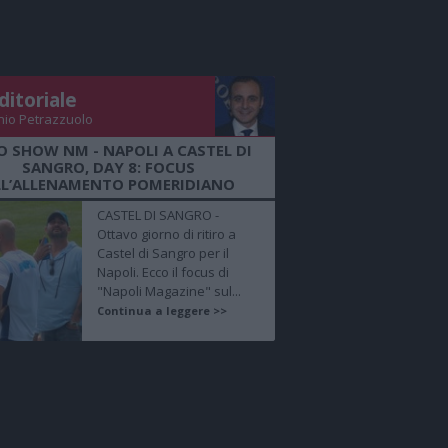
ditoriale
nio Petrazzuolo
O SHOW NM - NAPOLI A CASTEL DI
SANGRO, DAY 8: FOCUS
LL’ALLENAMENTO POMERIDIANO
CASTEL DI SANGRO -
Ottavo giorno di ritiro a
Castel di Sangro per il
Napoli. Ecco il focus di
"Napoli Magazine" sul...
Continua a leggere >>