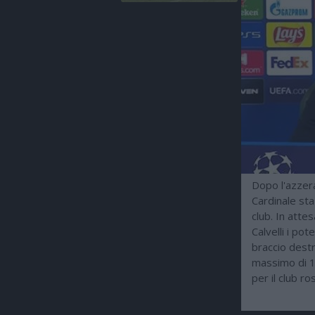
Dopo l'azzera
Cardinale sta
club. In atte
Calvelli i pot
braccio destr
massimo di 10
per il club r