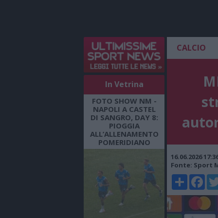
CALCIO
ME
In Vetrina
st
FOTO SHOW NM -
NAPOLI A CASTEL
DI SANGRO, DAY 8:
autor
PIOGGIA
ALL’ALLENAMENTO
POMERIDIANO
16.06.2026 17:
Fonte: Sport 
Share
Faceboo
Twi