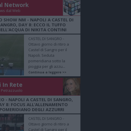
al Network
ws dal Web
O SHOW NM - NAPOLI A CASTEL DI
SANGRO, DAY 8: ECCO IL TUFFO
ELL’ACQUA DI NIKITA CONTINI
CASTEL DI SANGRO -
Ottavo giorno di ritiro a
Castel di Sangro per il
Napoli. Seduta
pomeridiana sotto la
pioggia per gli azzu...
Continua a leggere >>
i In Rete
 Petrazzuolo
EO - NAPOLI A CASTEL DI SANGRO,
AY 8: FOCUS ALL’ALLENAMENTO
POMERIDIANO DEGLI AZZURRI
CASTEL DI SANGRO -
Ottavo giorno di ritiro a
Castel di Sangro per il