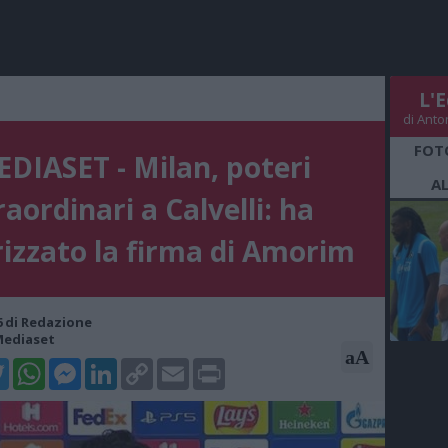
L'E
di Anto
FOT
DIASET - Milan, poteri
A
raordinari a Calvelli: ha
izzato la firma di Amorim
36 di Redazione
Mediaset
aA
k
tter
WhatsApp
Messenger
LinkedIn
Copy
Email
Print
Link