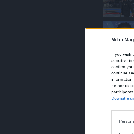
Milan Mag
If you wish 
sensitive in
confirm you
continue se
information 
further disc
participants
Downstream 
Persona