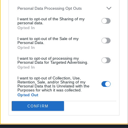
Personal Data Processing Opt Outs
I want to opt-out of the Sharing of my
personal data.
Opted In
VAI ALLA VERSIONE CLASSICA
I want to opt-out of the Sale of my
Personal Data.
Opted In
I want to opt-out of processing my
Il materiale (testo, foto e video) consultabile in questo portale è di nostra proprietà.
Personal Data for Targeted Advertising.
Alcune foto (screenshot) ed articoli presenti su "Milan Magazine" sono in parte giunti da
Opted In
internet, in quanto arrivati alla nostra attenzione attraverso regolari comunicati stampa
con immagini e testi allegati ed autorizzati alla pubblicazione, e quindi valutati di
pubblico dominio. Se i soggetti o gli autori avessero qualcosa in contrario alla
I want to opt-out of Collection, Use,
pubblicazione, non avranno che da segnalarlo alla redazione (indirizzo email:
Retention, Sale, and/or Sharing of my
redazione@napolimagazine.com
), che provvederà prontamente alla rimozione.
Personal Data that Is Unrelated with the
Purposes for which it was collected.
"Milan Magazine" non è una testata giornalistica, ma un sito di informazione di
Opted Out
proprietà di Napoli Magazine, e non è in alcun modo collegato alla A.C. Milan, che ne
detiene tutti i marchi e diritti.
CONFIRM