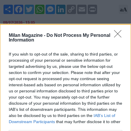
Share
Facebook
Twitter
WhatsApp
Messenger
LinkedIn
Copy
Email
Print
aA
Link
08/07/2026 - 15:05
"Per tanti anni sono stato uno di voi, quindi farò del mio
Milan Magazine -
Do Not Process My Personal
Information
meglio per vincere con questo club e passare tanti anni qui
insieme a voi". Inizia a scaldare l'ambiente rossonero Ruben
Amorim che dalla pagina ufficiale di Instagram del Milan saluta i
If you wish to opt-out of the sale, sharing to third parties, or
tifosi.
processing of your personal or sensitive information for
targeted advertising by us, please use the below opt-out
section to confirm your selection. Please note that after your
opt-out request is processed you may continue seeing
interest-based ads based on personal information utilized by
us or personal information disclosed to third parties prior to
your opt-out. You may separately opt-out of the further
disclosure of your personal information by third parties on the
IAB’s list of downstream participants. This information may
also be disclosed by us to third parties on the
IAB’s List of
Downstream Participants
that may further disclose it to other
third parties.