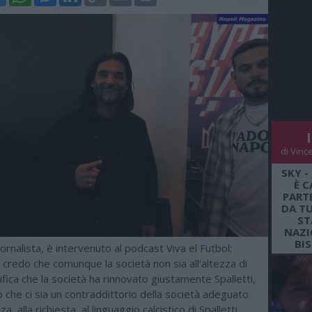
Link
di Vinc
SKY -
È C
PARTE
DA TU
ST
NAZI
BI
iornalista, è intervenuto al podcast Viva el Futbol:
 credo che comunque la società non sia all'altezza di
gnifica che la società ha rinnovato giustamente Spalletti,
che ci sia un contraddittorio della società adeguato
a, alla richiesta, al linguaggio calcistico di Spalletti.