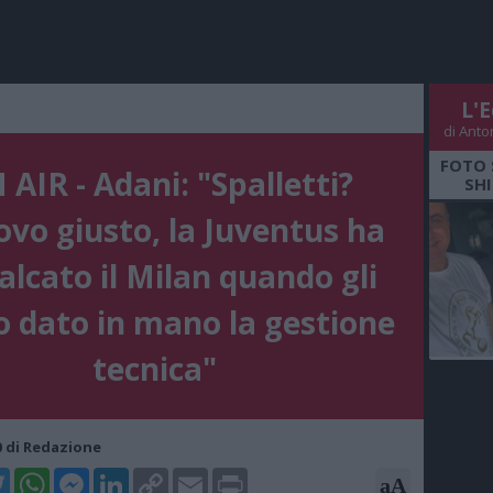
L'E
di Anto
FOTO 
AIR - Adani: "Spalletti?
SHI
ovo giusto, la Juventus ha
alcato il Milan quando gli
 dato in mano la gestione
tecnica"
10 di Redazione
k
tter
WhatsApp
Messenger
LinkedIn
Copy
Email
Print
aA