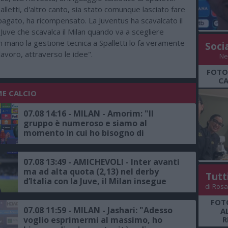
lletti, d'altro canto, sia stato comunque lasciato fare
ripagato, ha ricompensato. La Juventus ha scavalcato il
a Juve che scavalca il Milan quando va a scegliere
 in mano la gestione tecnica a Spalletti lo fa veramente
Soci
 lavoro, attraverso le idee".
Ne
FOTO
CA
ME CALCIO
07.08 14:16 - MILAN - Amorim: "Il
gruppo è numeroso e siamo al
momento in cui ho bisogno di
raccogliere le informazioni per fare le
scelte giuste"
07.08 13:49 - AMICHEVOLI - Inter avanti
ma ad alta quota (2,13) nel derby
Tutt
d’Italia con la Juve, il Milan insegue
di Rosa
contro il Chelsea
FOTO
07.08 11:59 - MILAN - Jashari: "Adesso
A
voglio esprimermi al massimo, ho
R