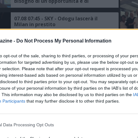
bisogno di un'opportunità e di
continuità, avremmo voluto
disputare la Champions, ma c'è un
trofeo europeo da conquistare"
07.08 07:45 - SKY - Odogu lascerà il
Milan in prestito
azine -
Do Not Process My Personal Information
06.08 20:37 - SKY - Di Marzio:
L'An
"Nottingham Forest, si pensa a
to opt-out of the sale, sharing to third parties, or processing of your per
Moncada per rinforzare l'area
del Nu
formation for targeted advertising by us, please use the below opt-out s
sportiva, proposta all'ex dirigente del
FO
r selection. Please note that after your opt-out request is processed y
Milan"
R
eing interest-based ads based on personal information utilized by us or
06.08 18:04 - SKY - Milan, Gila anticipa
disclosed to third parties prior to your opt-out. You may separately opt-
il rientro in Italia
losure of your personal information by third parties on the IAB’s list of
. This information may also be disclosed by us to third parties on the
IA
Participants
that may further disclose it to other third parties.
06.08 15:48 - CALCIOMERCATO - Milan,
ancora zero uscite sul mercato, per i
bookie (a 1,57) Fofana sarà il primo a
salutare
l Data Processing Opt Outs
06.08 13:01 - SKY - Milan, rifiutata