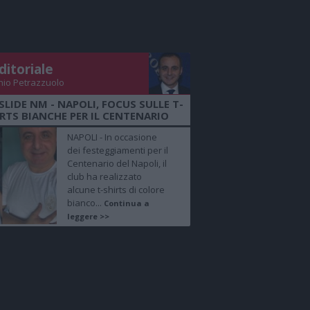
ditoriale
nio Petrazzuolo
SLIDE NM - NAPOLI, FOCUS SULLE T-
RTS BIANCHE PER IL CENTENARIO
NAPOLI - In occasione
dei festeggiamenti per il
Centenario del Napoli, il
club ha realizzato
alcune t-shirts di colore
bianco...
Continua a
leggere >>