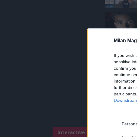
Milan Mag
If you wish 
sensitive in
confirm you
continue se
information 
further disc
participants
Downstream 
Persona
Interactive Zone