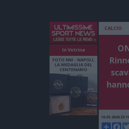
CALCIO
ON 
In Vetrina
Rinn
FOTO NM - NAPOLI,
LA MEDAGLIA DEL
CENTENARIO
scav
hanno
16.05.2026 23:
Share
Faceboo
Twi