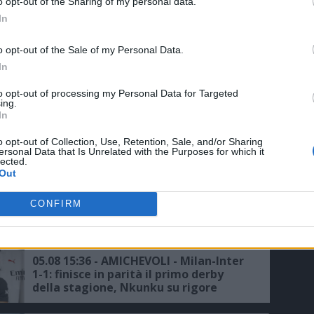
o opt-out of the Sharing of my personal data.
un'offerta del Galatasaray per Leao
In
o opt-out of the Sale of my Personal Data.
06.08 11:31 - MEDIASET - Il Galatasaray
In
ci riprova per Leao: pronta la prima
offerta al Milan
to opt-out of processing my Personal Data for Targeted
ing.
In
06.08 00:18 - JASHARI - L'agente: "Ha le
qualità per giocare in questo Milan"
o opt-out of Collection, Use, Retention, Sale, and/or Sharing
ersonal Data that Is Unrelated with the Purposes for which it
lected.
Out
05.08 16:12 - SKY - Milan, Amorim:
CONFIRM
"Buon test, ma bisogna migliorare"
05.08 15:36 - AMICHEVOLI - Milan-Inter
1-1: finisce in parità il primo derby
della stagione, Nkunku su rigore
risponde a Dimarco