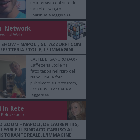
un'intervista dal ritiro di
Castel di Sangro...
Continua a leggere >>
al Network
ws dal Web
 SHOW - NAPOLI, GLI AZZURRI CON
FFETTERIA ETOILE, LE IMMAGINI
CASTEL DI SANGRO (AQ) -
Caffetteria Etoile ha
fatto tappa nel ritiro del
Napoli. Nelle foto
pubblicate su Instagram,
ecco Ras...
Continua a
leggere >>
i In Rete
 Petrazzuolo
 ZOOM - NAPOLI, DE LAURENTIIS,
LLEGRI E IL SINDACO CARUSO AL
ISTORANTE REALE, L'IMMAGINE