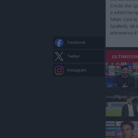
Credo che Spa
e infatti ha 
Milan. Cioè l
Spalletti, dà
attraverso il
Facebook
ULTIMISSI
Twitter
Instagram