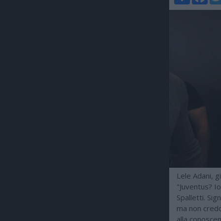
Lele Adani, g
"Juventus? Io
Spalletti. Si
ma non credo 
alla conoscenz