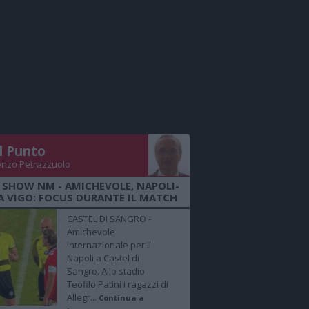
Il Punto
enzo Petrazzuolo
 SHOW NM - AMICHEVOLE, NAPOLI-
A VIGO: FOCUS DURANTE IL MATCH
CASTEL DI SANGRO -
Amichevole
internazionale per il
Napoli a Castel di
Sangro. Allo stadio
Teofilo Patini i ragazzi di
Allegr...
Continua a