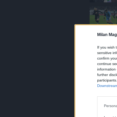
Milan Mag
If you wish 
sensitive in
confirm you
continue se
information 
further disc
participants
Downstream 
Persona