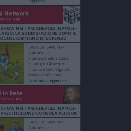
leggere >>
al Network
ws dal Web
 SHOW NM - AMICHEVOLE, NAPOLI-
 VIGO: LA SODDISFAZIONE DOPO IL
OL DEL CAPITANO DI LORENZO
CASTEL DI SANGRO -
Amichevole
internazionale a Castel
di Sangro. Gli azzurri
sfidano il Celta Vigo allo
stadio Teofilo Patini...
Continua a leggere >>
i In Rete
 Petrazzuolo
 SHOW NM - AMICHEVOLE, NAPOLI-
 VIGO: HOJLUND CONSOLA ALISSON
CASTEL DI SANGRO -
Amichevole