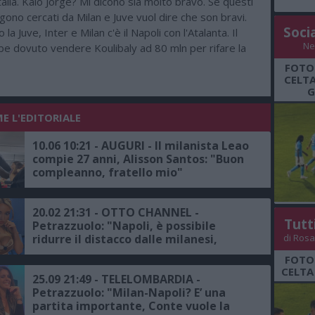
talia. Kaio Jorge? Mi dicono sia molto bravo. Se questi
gono cercati da Milan e Juve vuol dire che son bravi.
Soci
la Juve, Inter e Milan c'è il Napoli con l'Atalanta. Il
Ne
be dovuto vendere Koulibaly ad 80 mln per rifare la
FOTO
CELTA
G
E L'EDITORIALE
10.06 10:21 - AUGURI - Il milanista Leao
compie 27 anni, Alisson Santos: "Buon
compleanno, fratello mio"
20.02 21:31 - OTTO CHANNEL -
Tutt
Petrazzuolo: "Napoli, è possibile
ridurre il distacco dalle milanesi,
di Rosa
Chivu? Dichiarazioni fuori luogo"
FOTO
CELTA
25.09 21:49 - TELELOMBARDIA -
Petrazzuolo: "Milan-Napoli? E’ una
partita importante, Conte vuole la