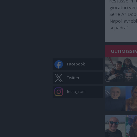
restasse in I
giocatori ven
Serie A? Dopo 
Napoli avreb
squadra".
ULTIMISSIM
Facebook
Twitter
Instagram