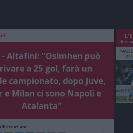
ALE
L'E
di Anto
PAGEL
 - Altafini: "Osimhen può
DI 
rivare a 25 gol, farà un
e campionato, dopo Juve,
r e Milan ci sono Napoli e
Atalanta"
14 di Redazione