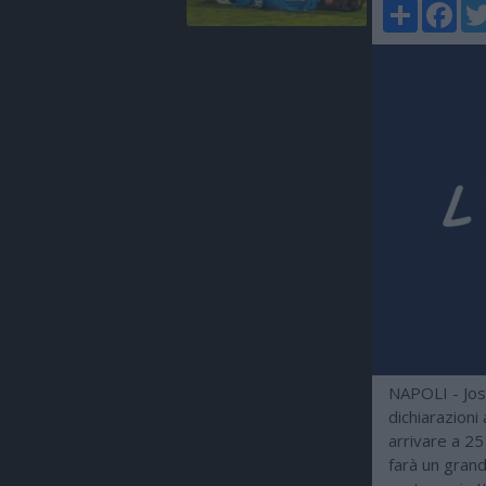
Share
Faceboo
Twi
NAPOLI - Josè
dichiarazioni
arrivare a 25
farà un gran