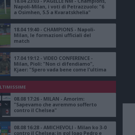
interviste, entro il 27 giugno si saprà,
18.04 23:03 - PAGELLE NM - Champions,
siamo passati a 40 nomi, noi non
Napoli-Milan, i voti di Petrazzuolo: "6
vendiamo nessuno, Italiano? E' in un
a Osimhen, 5.5 a Kvaratskhelia"
club di amici, il 4-0 col Milan tra le
serate piu' brutte degli ultimi 18
anni"
18.04 19:40 - CHAMPIONS - Napoli-
Milan, le formazioni ufficiali del
match
17.04 19:12 - VIDEO CONFERENCE -
Milan, Pioli: "Non ci difendiamo",
Kjaer: "Spero vada bene come l'ultima
volta"
ULTIMISSIME
08.08 17:26 - MILAN - Amorim:
"Sapevamo che avremmo sofferto
contro il Chelsea"
08.08 16:28 - AMICHEVOLI - Milan ko 3-0
contro il Chelsea: in gol Joao Pedro e