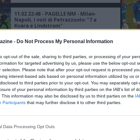
crescita della squadra con lo scudetto
sul petto, le ultime sulla formazione"
11.02 22:48 - PAGELLE NM - Milan-
Napoli, i voti di Petrazzuolo: "7 a
Kvara e Lindstrom"
L'An
azine -
Do Not Process My Personal Information
11.02 19:28 - SERIE A - Milan-Napoli,
del Nu
ecco le formazioni ufficiali del match
FOTO
to opt-out of the sale, sharing to third parties, or processing of your per
C
formation for targeted advertising by us, please use the below opt-out s
r selection. Please note that after your opt-out request is processed y
11.02 12:40 - KISS KISS - Petrazzuolo:
eing interest-based ads based on personal information utilized by us or
“Sanremo? Geolier per me ha vinto, la
disclosed to third parties prior to your opt-out. You may separately opt-
stampa non ha reso onore al
losure of your personal information by third parties on the IAB’s list of
sentimento popolare, Milan-Napoli?
. This information may also be disclosed by us to third parties on the
IA
Contano i gol, al di là dell'ottima
difesa”
30.10 19:48 - RADIO CRC - Petrazzuolo:
Participants
that may further disclose it to other third parties.
"Napoli, col Milan ho rivisto gli stessi
errori commessi con Lazio e
Fiorentina"
l Data Processing Opt Outs
29.10 22:45 - PAGELLE NM - Napoli-
Milan, i voti di Antonio Petrazzuolo: