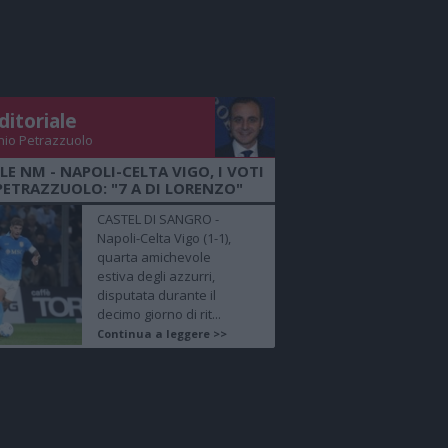
ditoriale
nio Petrazzuolo
LE NM - NAPOLI-CELTA VIGO, I VOTI
PETRAZZUOLO: "7 A DI LORENZO"
CASTEL DI SANGRO -
Napoli-Celta Vigo (1-1),
quarta amichevole
estiva degli azzurri,
disputata durante il
decimo giorno di rit...
Continua a leggere >>