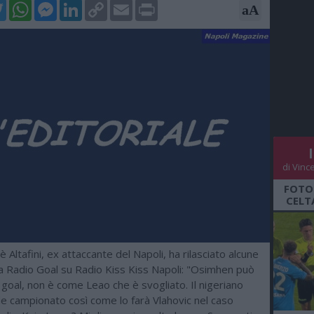
k
tter
WhatsApp
Messenger
LinkedIn
Copy
Email
Print
aA
Link
di Vinc
FOTO
CELT
 Altafini, ex attaccante del Napoli, ha rilasciato alcune
 a Radio Goal su Radio Kiss Kiss Napoli: "Osimhen può
 goal, non è come Leao che è svogliato. Il nigeriano
de campionato così come lo farà Vlahovic nel caso