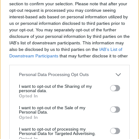
section to confirm your selection. Please note that after your
opt-out request is processed you may continue seeing
(LOZANO, dal 33° p.t.: Prende una serie di calci da Theo. 6)
interest-based ads based on personal information utilized by
us or personal information disclosed to third parties prior to
your opt-out. You may separately opt-out of the further
OSIMHEN: Non riesce a trovare i varchi necessari per
disclosure of your personal information by third parties on the
pungere, segna a gara finita. 6
IAB’s list of downstream participants. This information may
also be disclosed by us to third parties on the
IAB’s List of
Downstream Participants
that may further disclose it to other
KVARATSKHELIA: Solita verve e serpentine, si impegna sulla
third parties.
fascia mancina poi sbaglia il rigore che avrebbe potuto riaprire
il match. 5.5
Personal Data Processing Opt Outs
I want to opt-out of the Sharing of my
personal data.
ALL. SPALLETTI: Gara fisica con qualche duello perso di
Opted In
troppo. 5.5
I want to opt-out of the Sale of my
Personal Data.
Opted In
Panchina: Gollini, Idasiak, Bereszynski, Zedadka, Gaetano.
I want to opt-out of processing my
Personal Data for Targeted Advertising.
Opted In