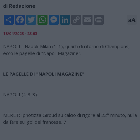
di Redazione
Share
Facebook
Twitter
WhatsApp
Messenger
LinkedIn
Copy
Email
Print
aA
Link
18/04/2023 - 23:03
NAPOLI - Napoli-Milan (1-1), quarti di ritorno di Champions,
ecco le pagelle di "Napoli Magazine".
LE PAGELLE DI "NAPOLI MAGAZINE"
NAPOLI (4-3-3):
MERET: Ipnotizza Giroud su calcio di rigore al 22° minuto, nulla
da fare sul gol del francese. 7