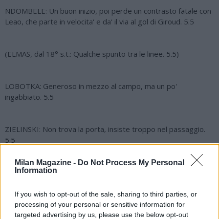
NDOMBELE: Un buon inizio, poi perde un contrasto fatale con
Leao, che parte in velocita' e da' il via al gol di Giroud. 5.5
(ELMAS, dal 18° s.t.: Qualche spunto tra le linee. 5.5)
LOBOTKA: Generoso in mezzo al campo, ma un po'
ingabbiato. 5.5
ZIELINSKI: Non trova la porta, insiste troppo nel passaggio.
5.5
Milan Magazine -
Do Not Process My Personal
Information
(RASPADORI, dal 29° s.t.: Si impegna nel finale. 6)
If you wish to opt-out of the sale, sharing to third parties, or
POLITANO: Una buona mezz'ora, poi esce per infortunio. 6.5
processing of your personal or sensitive information for
targeted advertising by us, please use the below opt-out