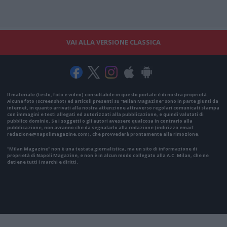
VAI ALLA VERSIONE CLASSICA
Il materiale (testo, foto e video) consultabile in questo portale è di nostra proprietà.
Alcune foto (screenshot) ed articoli presenti su "Milan Magazine" sono in parte giunti da
internet, in quanto arrivati alla nostra attenzione attraverso regolari comunicati stampa
con immagini e testi allegati ed autorizzati alla pubblicazione, e quindi valutati di
pubblico dominio. Se i soggetti o gli autori avessero qualcosa in contrario alla
pubblicazione, non avranno che da segnalarlo alla redazione (indirizzo email:
redazione@napolimagazine.com
), che provvederà prontamente alla rimozione.
"Milan Magazine" non è una testata giornalistica, ma un sito di informazione di
proprietà di Napoli Magazine, e non è in alcun modo collegato alla A.C. Milan, che ne
detiene tutti i marchi e diritti.