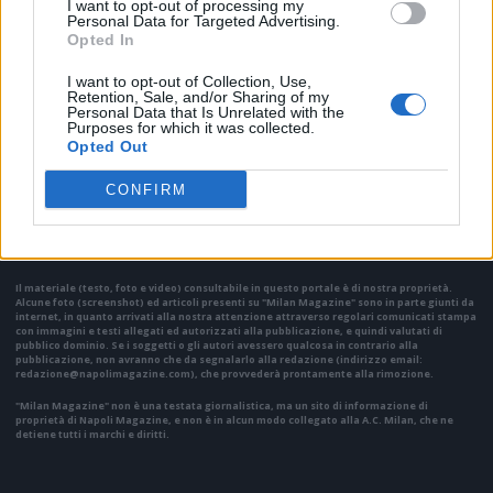
I want to opt-out of processing my
Personal Data for Targeted Advertising.
Opted In
I want to opt-out of Collection, Use,
Retention, Sale, and/or Sharing of my
Personal Data that Is Unrelated with the
Purposes for which it was collected.
Opted Out
VAI ALLA VERSIONE CLASSICA
CONFIRM
Il materiale (testo, foto e video) consultabile in questo portale è di nostra proprietà.
Alcune foto (screenshot) ed articoli presenti su "Milan Magazine" sono in parte giunti da
internet, in quanto arrivati alla nostra attenzione attraverso regolari comunicati stampa
con immagini e testi allegati ed autorizzati alla pubblicazione, e quindi valutati di
pubblico dominio. Se i soggetti o gli autori avessero qualcosa in contrario alla
pubblicazione, non avranno che da segnalarlo alla redazione (indirizzo email:
redazione@napolimagazine.com
), che provvederà prontamente alla rimozione.
"Milan Magazine" non è una testata giornalistica, ma un sito di informazione di
proprietà di Napoli Magazine, e non è in alcun modo collegato alla A.C. Milan, che ne
detiene tutti i marchi e diritti.