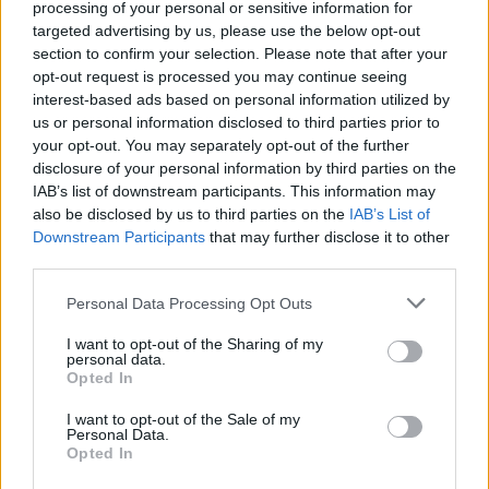
processing of your personal or sensitive information for
lui si trova bene sia con Rrahmani che con Ostigard, quindi
targeted advertising by us, please use the below opt-out
meglio così. Ora bisogna aspettare Cajuste e Lindstrom.
section to confirm your selection. Please note that after your
Cajuste ha avuto difficoltà evidenti a Berlino, anche a Verona
opt-out request is processed you may continue seeing
aveva mostrato qualche passo falso. Ci sta, però: trovarsi
interest-based ads based on personal information utilized by
titolarissimo nel Napoli dall'oggi al domani non è da tutti. In
us or personal information disclosed to third parties prior to
Champions avrei optato su Elmas, più pronto e rodato. Fossi
your opt-out. You may separately opt-out of the further
in Garcia, tornerei ad utilizzarlo come il primo dei titolari in
disclosure of your personal information by third parties on the
panchina. Poi non va dimenticato Gaetano, che può fare il
IAB’s list of downstream participants. This information may
titolare in tante squadre di Serie A e anche nel Napoli può dire
also be disclosed by us to third parties on the
IAB’s List of
la sua. Bisogna usare tutte le carte del mazzo, anche Demme,
Downstream Participants
that may further disclose it to other
altrimenti si rischia di portare Lobotka allo stremo, come già
third parties.
visto a Berlino".
Personal Data Processing Opt Outs
I want to opt-out of the Sharing of my
personal data.
Opted In
I want to opt-out of the Sale of my
Personal Data.
Opted In