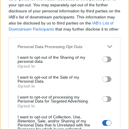
your opt-out. You may separately opt-out of the further
disclosure of your personal information by third parties on the
MERTENS: Donnarumma gli nega il gol nel primo tempo, poi
IAB’s list of downstream participants. This information may
trova il guizzo. 6
also be disclosed by us to third parties on the
IAB’s List of
Downstream Participants
that may further disclose it to other
third parties.
ALL. GATTUSO: Gol evitabili con maggiore pressing in difesa. 5
Personal Data Processing Opt Outs
I want to opt-out of the Sharing of my
Panchina: Ospina, Contini, Ghoulam, Malcuit, Maksimovic,
personal data.
Demme, Lobotka, Llorante.
Opted In
I want to opt-out of the Sale of my
Personal Data.
MILAN (4-2-3-1): Donnarumma 7; Calabria 6.5, Kjaer 6.5,
Opted In
Romagnoli 6, Theo Hernandez 7; Kessié 6.5, Bennacer 6.5;
I want to opt-out of processing my
Saelemaekers 6 (Hauge 6.5, dal 28° s.t.), Calhanoglu 6.5
Personal Data for Targeted Advertising.
(Krunic s.v., dal 42° s.t.), Rebic 7 (Castillejo 6, dal 28° s.t.);
Opted In
Ibrahimovic 9 (Colombo s.v., dal 33° s.t.). All. Bonera (Pioli
indisponibile) 6.5
I want to opt-out of Collection, Use,
Retention, Sale, and/or Sharing of my
Personal Data that Is Unrelated with the