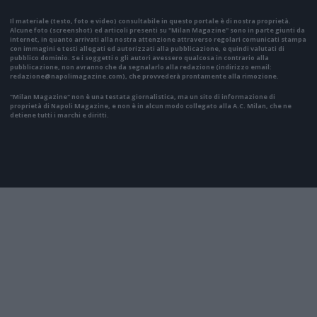
Il materiale (testo, foto e video) consultabile in questo portale è di nostra proprietà.
Alcune foto (screenshot) ed articoli presenti su "Milan Magazine" sono in parte giunti da
internet, in quanto arrivati alla nostra attenzione attraverso regolari comunicati stampa
con immagini e testi allegati ed autorizzati alla pubblicazione, e quindi valutati di
pubblico dominio. Se i soggetti o gli autori avessero qualcosa in contrario alla
pubblicazione, non avranno che da segnalarlo alla redazione (indirizzo email:
redazione@napolimagazine.com
), che provvederà prontamente alla rimozione.
"Milan Magazine" non è una testata giornalistica, ma un sito di informazione di
proprietà di Napoli Magazine, e non è in alcun modo collegato alla A.C. Milan, che ne
detiene tutti i marchi e diritti.