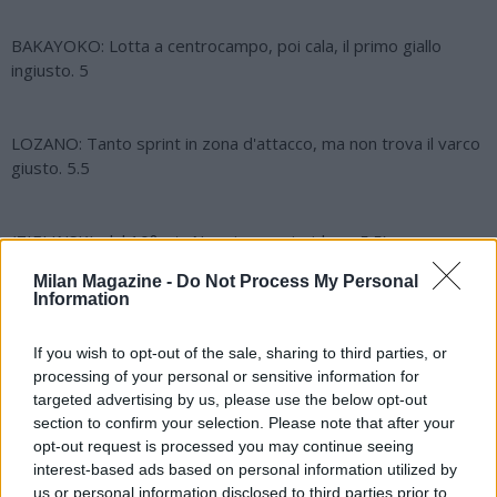
BAKAYOKO: Lotta a centrocampo, poi cala, il primo giallo
ingiusto. 5
LOZANO: Tanto sprint in zona d'attacco, ma non trova il varco
giusto. 5.5
(ZIELINSKI, dal 10° s.t.: Non riesce a incidere. 5.5)
Milan Magazine -
Do Not Process My Personal
Information
POLITANO: Lo sprint non manca, si fa vedere, fuori per
crampi. 6.5
If you wish to opt-out of the sale, sharing to third parties, or
processing of your personal or sensitive information for
targeted advertising by us, please use the below opt-out
(PETAGNA, dal 23° s.t.: Fa da boa in attacco. 6)
section to confirm your selection. Please note that after your
opt-out request is processed you may continue seeing
interest-based ads based on personal information utilized by
INSIGNE: Prova l'affondo sulla corsia sinistra. 5.5
us or personal information disclosed to third parties prior to