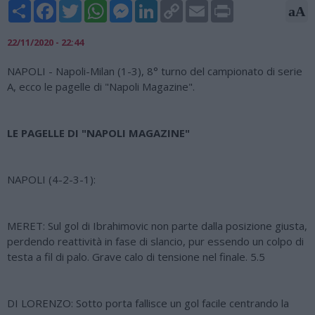
Share
Facebook
Twitter
WhatsApp
Messenger
LinkedIn
Copy
Email
Print
aA
Link
22/11/2020 - 22:44
NAPOLI - Napoli-Milan (1-3), 8° turno del campionato di serie
A, ecco le pagelle di "Napoli Magazine".
LE PAGELLE DI "NAPOLI MAGAZINE"
NAPOLI (4-2-3-1):
MERET: Sul gol di Ibrahimovic non parte dalla posizione giusta,
perdendo reattività in fase di slancio, pur essendo un colpo di
testa a fil di palo. Grave calo di tensione nel finale. 5.5
DI LORENZO: Sotto porta fallisce un gol facile centrando la