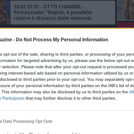
20.02 21:31 - OTTO CHANNEL -
Petrazzuolo: "Napoli, è possibile
ridurre il distacco dalle milanesi,
Chivu? Dichiarazioni fuori luogo"
L'An
25.09 21:49 - TELELOMBARDIA -
del Nu
azine -
Do Not Process My Personal Information
Petrazzuolo: "Milan-Napoli? E’ una
VIDEO
partita importante, Conte vuole la
GLI
crescita della squadra con lo scudetto
to opt-out of the sale, sharing to third parties, or processing of your per
sul petto, le ultime sulla formazione"
formation for targeted advertising by us, please use the below opt-out s
11.02 22:48 - PAGELLE NM - Milan-
r selection. Please note that after your opt-out request is processed y
Napoli, i voti di Petrazzuolo: "7 a
eing interest-based ads based on personal information utilized by us or
Kvara e Lindstrom"
disclosed to third parties prior to your opt-out. You may separately opt-
losure of your personal information by third parties on the IAB’s list of
11.02 19:28 - SERIE A - Milan-Napoli,
. This information may also be disclosed by us to third parties on the
IA
ecco le formazioni ufficiali del match
Participants
that may further disclose it to other third parties.
11.02 12:40 - KISS KISS - Petrazzuolo:
l Data Processing Opt Outs
“Sanremo? Geolier per me ha vinto, la
stampa non ha reso onore al