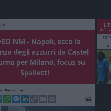
ALE
L'E
di Anto
FOT
EO NM - Napoli, ecco la
A
nza degli azzurri da Castel
urno per Milano, focus su
Spalletti
04 di Redazione
k
tter
WhatsApp
Messenger
LinkedIn
Copy
Email
Print
aA
Link