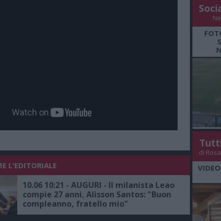
Soci
Ne
FOT
N
Tutt
di Rosa
E L'EDITORIALE
VIDEO
10.06 10:21 - AUGURI - Il milanista Leao
compie 27 anni, Alisson Santos: "Buon
compleanno, fratello mio"