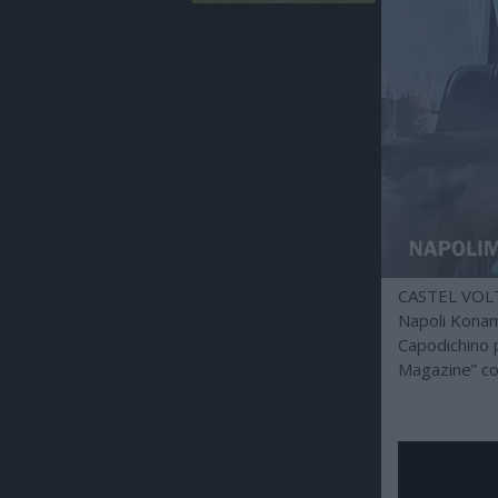
CASTEL VOLTU
Napoli Konami
Capodichino p
Magazine” con