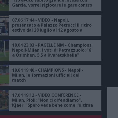
Garcia, vorrei rigiocare le gare contro
il Milan, dopo la vittoria contro la
Roma abbiamo capito che avremmo
vinto lo Scudetto, campionato o
07.06 17:44 - VIDEO - Napoli,
Champions League? Tutti e due"
presentato a Palazzo Petrucci il ritiro
estivo dal 28 luglio al 12 agosto a
Castel di Sangro, ADL: "Nuovo
allenatore? Sto facendo delle
interviste, entro il 27 giugno si saprà,
18.04 23:03 - PAGELLE NM - Champions,
siamo passati a 40 nomi, noi non
Napoli-Milan, i voti di Petrazzuolo: "6
vendiamo nessuno, Italiano? E' in un
a Osimhen, 5.5 a Kvaratskhelia"
club di amici, il 4-0 col Milan tra le
serate piu' brutte degli ultimi 18
anni"
18.04 19:40 - CHAMPIONS - Napoli-
Milan, le formazioni ufficiali del
match
17.04 19:12 - VIDEO CONFERENCE -
Milan, Pioli: "Non ci difendiamo",
Kjaer: "Spero vada bene come l'ultima
volta"