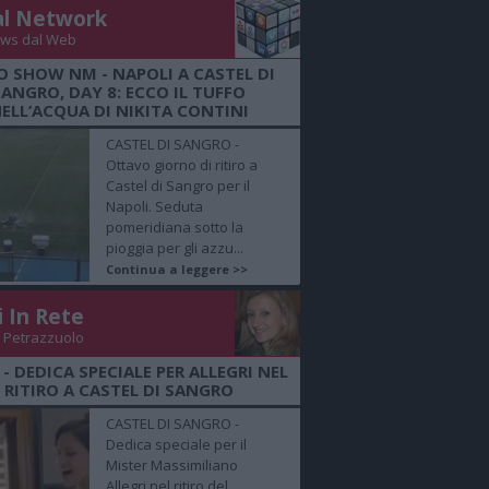
al Network
ws dal Web
O SHOW NM - NAPOLI A CASTEL DI
SANGRO, DAY 8: ECCO IL TUFFO
ELL’ACQUA DI NIKITA CONTINI
CASTEL DI SANGRO -
Ottavo giorno di ritiro a
Castel di Sangro per il
Napoli. Seduta
pomeridiana sotto la
pioggia per gli azzu...
Continua a leggere >>
i In Rete
 Petrazzuolo
 - DEDICA SPECIALE PER ALLEGRI NEL
RITIRO A CASTEL DI SANGRO
CASTEL DI SANGRO -
Dedica speciale per il
Mister Massimiliano
Allegri nel ritiro del