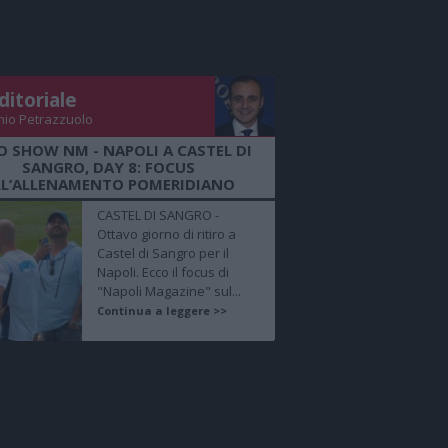
ditoriale
nio Petrazzuolo
O SHOW NM - NAPOLI A CASTEL DI
SANGRO, DAY 8: FOCUS
LL’ALLENAMENTO POMERIDIANO
CASTEL DI SANGRO -
Ottavo giorno di ritiro a
Castel di Sangro per il
Napoli. Ecco il focus di
"Napoli Magazine" sul...
Continua a leggere >>