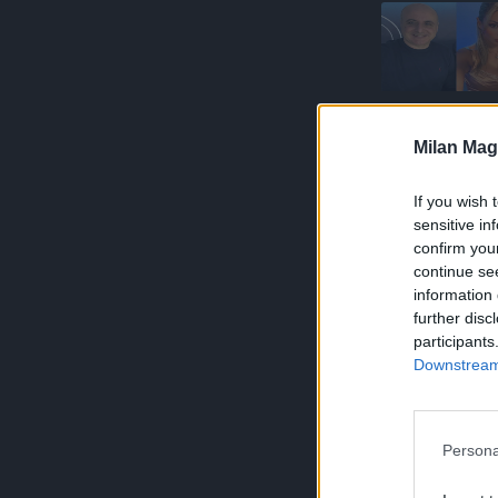
Milan Mag
If you wish 
sensitive in
confirm you
continue se
information 
further disc
participants
Downstream 
Persona