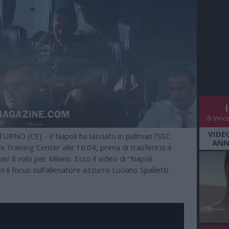
di Vinc
VIDE
RNO (CE) - Il Napoli ha lasciato in pullman l’SSC
ANN
 Training Center alle 16:04, prima di trasferirsi a
er il volo per Milano. Ecco il video di “Napoli
 il focus sull'allenatore azzurro Luciano Spalletti.