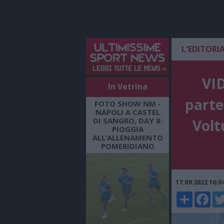
L'EDITORI
VID
In Vetrina
parte
FOTO SHOW NM -
NAPOLI A CASTEL
DI SANGRO, DAY 8:
Volt
PIOGGIA
ALL’ALLENAMENTO
POMERIDIANO
17.09.2022 16:
Share
Faceboo
Twi