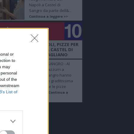
Napoli a Castel di
Sangro da parte dell&...
Continua a leggere >>
golo
mero 10
 + FOTO SHOW - NAPOLI, PIZZE PER
 AZZURRI NEL RITIRO A CASTEL DI
SANGRO BY DIEGO VITAGLIANO
sonal or
ection to
CASTEL DI SANGRO - Al
ou may
ritiro degli azzurri a
 personal
Castel di Sangro hanno
out of the
fatto la loro graditissima
 downstream
apparizione le pizze
B’s List of
realizzat...
Continua a
leggere >>