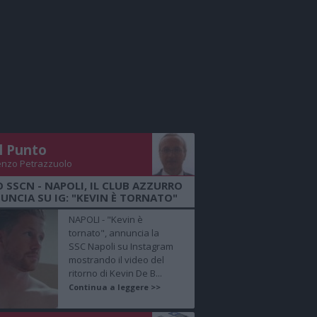
Il Punto
enzo Petrazzuolo
O SSCN - NAPOLI, IL CLUB AZZURRO
UNCIA SU IG: "KEVIN È TORNATO"
NAPOLI - "Kevin è
tornato", annuncia la
SSC Napoli su Instagram
mostrando il video del
ritorno di Kevin De B...
Continua a leggere >>