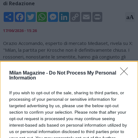
di Redazione
Share
Facebook
Twitter
WhatsApp
Messenger
LinkedIn
Copy
Email
Print
aA
Link
17/06/2026 - 15:26
Orazio Accomando, esperto di mercato Mediaset, rivela su X:
"Milan, la partita per Krosche non è definitivamente chiusa. I
rossoneri, nonostante le smentite, hanno già congiunto gli
accordi con il dirigente (coinvolto nella scelta Amorim) per
affidargli l’area Sportiva. L’Eintracht ha deciso di bloccare
Milan Magazine -
Do Not Process My Personal
Krosche. Possibilità ridotte ma Cardinale potrebbe fare un
Information
altro tentativo.".
If you wish to opt-out of the sale, sharing to third parties, or
Milan, la partita per Krosche non è definitivamente chiusa. I
processing of your personal or sensitive information for
rossoneri, nonostante le smentite, hanno già congiunto gli
targeted advertising by us, please use the below opt-out
accordi con il dirigente (coinvolto nella scelta Amorim) per
section to confirm your selection. Please note that after your
affidargli l’area Sportiva. L’Eintracht ha deciso di bloccare
opt-out request is processed you may continue seeing
Krosche. Possibilità ridotte ma…
interest-based ads based on personal information utilized by
us or personal information disclosed to third parties prior to
— Orazio Accomando (@OAccomando91)
June 17, 2026
your opt-out. You may separately opt-out of the further