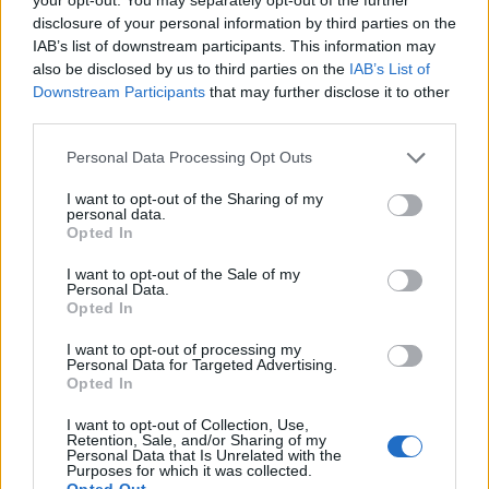
disclosure of your personal information by third parties on the
IAB’s list of downstream participants. This information may
also be disclosed by us to third parties on the
IAB’s List of
Downstream Participants
that may further disclose it to other
third parties.
Personal Data Processing Opt Outs
I want to opt-out of the Sharing of my
personal data.
Opted In
I want to opt-out of the Sale of my
Personal Data.
Opted In
I want to opt-out of processing my
Personal Data for Targeted Advertising.
VAI ALLA VERSIONE CLASSICA
Opted In
I want to opt-out of Collection, Use,
Retention, Sale, and/or Sharing of my
Personal Data that Is Unrelated with the
Purposes for which it was collected.
Il materiale (testo, foto e video) consultabile in questo portale è di nostra proprietà.
Opted Out