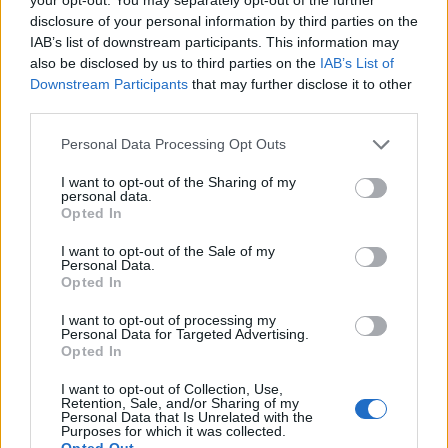
disclosure of your personal information by third parties on the
IAB’s list of downstream participants. This information may
also be disclosed by us to third parties on the
IAB’s List of
Downstream Participants
that may further disclose it to other
third parties.
Personal Data Processing Opt Outs
I want to opt-out of the Sharing of my
personal data.
Opted In
I want to opt-out of the Sale of my
Personal Data.
Opted In
I want to opt-out of processing my
Personal Data for Targeted Advertising.
VAI ALLA VERSIONE CLASSICA
Opted In
I want to opt-out of Collection, Use,
Retention, Sale, and/or Sharing of my
Personal Data that Is Unrelated with the
Purposes for which it was collected.
Il materiale (testo, foto e video) consultabile in questo portale è di nostra proprietà.
Opted Out