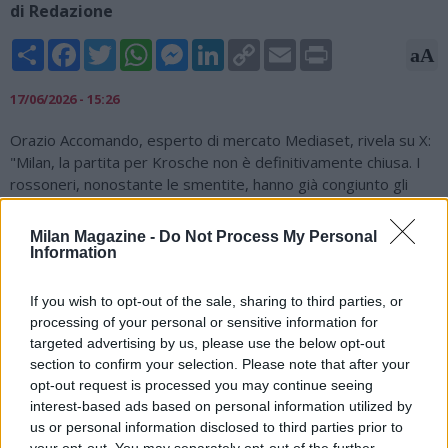
di Redazione
Share
Facebook
Twitter
WhatsApp
Messenger
LinkedIn
Copy
Email
Print
aA
Link
17/06/2026 - 15:26
Orazio Accomando, esperto di mercato Mediaset, rivela su X:
"Milan, la partita per Krosche non è definitivamente chiusa. I
rossoneri, nonostante le smentite, hanno già congiunto gli
accordi con il dirigente (coinvolto nella scelta Amorim) per
affidargli l’area Sportiva. L’Eintracht ha deciso di bloccare
Milan Magazine -
Do Not Process My Personal
Krosche. Possibilità ridotte ma Cardinale potrebbe fare un
Information
altro tentativo.".
If you wish to opt-out of the sale, sharing to third parties, or
Milan, la partita per Krosche non è definitivamente chiusa. I
processing of your personal or sensitive information for
rossoneri, nonostante le smentite, hanno già congiunto gli
targeted advertising by us, please use the below opt-out
accordi con il dirigente (coinvolto nella scelta Amorim) per
section to confirm your selection. Please note that after your
affidargli l’area Sportiva. L’Eintracht ha deciso di bloccare
opt-out request is processed you may continue seeing
Krosche. Possibilità ridotte ma…
interest-based ads based on personal information utilized by
us or personal information disclosed to third parties prior to
— Orazio Accomando (@OAccomando91)
June 17, 2026
your opt-out. You may separately opt-out of the further