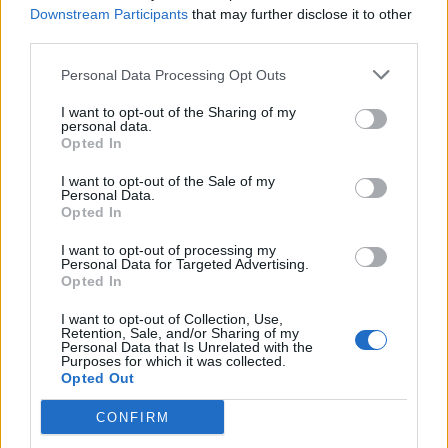
Downstream Participants
that may further disclose it to other
third parties.
Personal Data Processing Opt Outs
I want to opt-out of the Sharing of my
personal data.
Opted In
I want to opt-out of the Sale of my
Personal Data.
VAI ALLA VERSIONE CLASSICA
Opted In
I want to opt-out of processing my
Personal Data for Targeted Advertising.
Opted In
Il materiale (testo, foto e video) consultabile in questo portale è di nostra proprietà.
Alcune foto (screenshot) ed articoli presenti su "Milan Magazine" sono in parte giunti da
I want to opt-out of Collection, Use,
internet, in quanto arrivati alla nostra attenzione attraverso regolari comunicati stampa
Retention, Sale, and/or Sharing of my
con immagini e testi allegati ed autorizzati alla pubblicazione, e quindi valutati di
Personal Data that Is Unrelated with the
pubblico dominio. Se i soggetti o gli autori avessero qualcosa in contrario alla
Purposes for which it was collected.
pubblicazione, non avranno che da segnalarlo alla redazione (indirizzo email:
Opted Out
redazione@napolimagazine.com
), che provvederà prontamente alla rimozione.
"Milan Magazine" non è una testata giornalistica, ma un sito di informazione di
CONFIRM
proprietà di Napoli Magazine, e non è in alcun modo collegato alla A.C. Milan, che ne
detiene tutti i marchi e diritti.