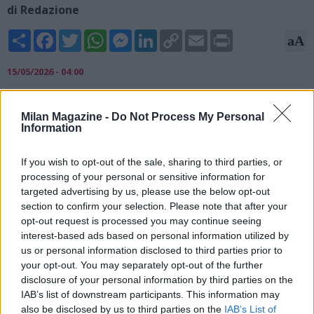
di Redazione
Share
Facebook
Twitter
WhatsApp
Messenger
LinkedIn
Copy
Email
Print
aA
Link
15/05/2026 - 04:00
Al passo d'addio con il Barcellona, Robert Lewandowski ha sul
tavolo diverse offerte. Dall'America fino all'Italia dove Milan e
Milan Magazine -
Do Not Process My Personal
Information
Juve hanno fatto le proprie mosse. Ma attenzione all'Al Hilal: il
club arabo guidato da Simone Inzaghi, svelano i media
polacchi, avrebbe proposto all'attaccante un contratto da ben
If you wish to opt-out of the sale, sharing to third parties, or
90 milioni di euro a stagione. Una cifra monstre che sta
processing of your personal or sensitive information for
facendo vacillare il 37enne nato a Varsavia.
targeted advertising by us, please use the below opt-out
section to confirm your selection. Please note that after your
Fonte: Sport Mediaset
opt-out request is processed you may continue seeing
interest-based ads based on personal information utilized by
us or personal information disclosed to third parties prior to
your opt-out. You may separately opt-out of the further
disclosure of your personal information by third parties on the
IAB’s list of downstream participants. This information may
also be disclosed by us to third parties on the
IAB’s List of