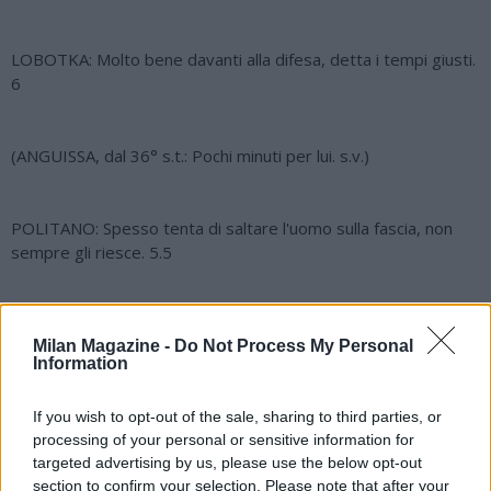
LOBOTKA: Molto bene davanti alla difesa, detta i tempi giusti.
6
(ANGUISSA, dal 36° s.t.: Pochi minuti per lui. s.v.)
POLITANO: Spesso tenta di saltare l'uomo sulla fascia, non
sempre gli riesce. 5.5
(OUNAS, dal 21° s.t.: Bene sull'out destro. 6)
Milan Magazine -
Do Not Process My Personal
Information
ZIELINSKI: Prova a ricamare tra le linee ma gli manca l'affondo
If you wish to opt-out of the sale, sharing to third parties, or
giusto. 5
processing of your personal or sensitive information for
targeted advertising by us, please use the below opt-out
section to confirm your selection. Please note that after your